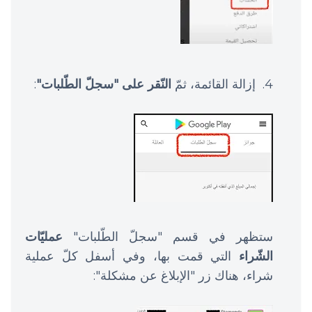
إزالة القائمة، ثمّ
النّقر على "سجلّ الطّلبات"
:
ستظهر في قسم "سجلّ الطّلبات"
عمليّات
الشّراء
التي قمت بها، وفي أسفل كلّ عملية
شراء، هناك زر "الإبلاغ عن مشكلة":