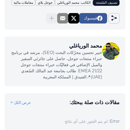
تصنيف الصّفحة:
الكاتب: محمد الورياغلي
جوجل بلاي
معاملات مالية
فيسبوك
محمد الورياغلي
خبير تحسين محرّكات البحث (SEO)، مرشد في برنامج
خبراء منتجات جوجل، حاصل على جائزتَي السفير
والميل الإضافي في فعاليّات خبراء منتجات جوجل
EMEA 21/22. طالب بجامعة عبد المالك السّعدي
(UAE)📍الفنيدق | المملكة المغربية
مقالات ذات صلة ببحثك:
عرض الكل
Error:
لم يتم العثور على أي نتائج