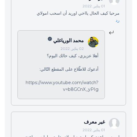
01 يناير, 2022
مرحبا كيف الحال يااخي اوريد أن اسحب امولاي
رد
محمد الورياغلي
02 يناير, 2022
أهلا عزيزي، كيف حالك اليوم؟
أدعوك للاطّلاع على المقطع التّالي:
https://www.youtube.com/watch?
v=b8GCnX_yPIg
غير معرف
01 يناير, 2022
اوريد مساعدة. كي استرد امولاي هل تسططيع مساعدتي