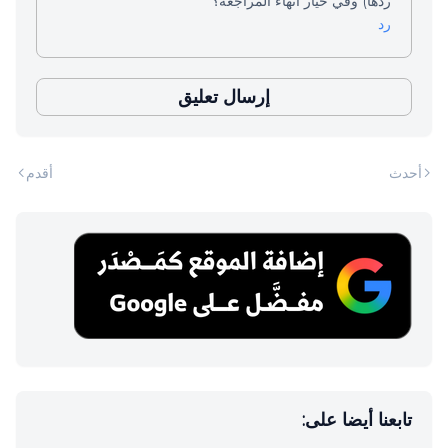
ردها) وفي خيار انهاء المراجعة؟
رد
إرسال تعليق
أحدث
أقدم
تابعنا أيضا على: