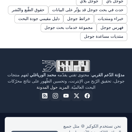
جوجل باي
جوجل بلاي
حدث في بحث جوجل قد يؤثّر على البيانات
حقوق الطّبع والنّشر
خبراء ومنتديات
خرائط جوجل
دليل مقيمي جودة البحث
فهرس جوجل
مجموعة خدمات بحث جوجل
منتديات مساعدة جوجل
مدوّنة الدّعم العَربي
: محتوى تقني يقدّمه
محمد الورياغلي
لفهم منتجات
جوجل، تحقيق الرّبح من الإنترنت، وتحسين الظّهور على نتائج محرّكات
البحث العالميّة.
المزيد حول المدونة
نحن نستخدم الكوكيز 🍪 مثل جميع
الرئيسية
حول مدوّنة الدّعم العربي
سياسة الخصوصية
اتفاقية الاستخدام