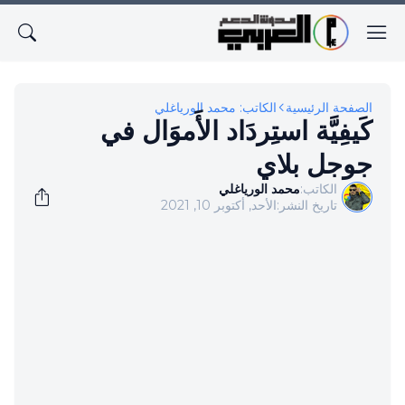
الصفحة الرئيسية
الكاتب: محمد الورياغلي
كَيفِيَّة استِردَاد الأَموَال في
جوجل بلاي
الكاتب:
محمد الورياغلي
تاريخ النشر:
الأحد, أكتوبر 10, 2021