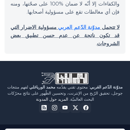
والكفاءات إلا أنّه لا ضمان %100 على صحّتها، ومنه
فإن أي مغالطات تقع على مسؤولية أصحابها.
لا تتحمل
مدوّنة الدّعم العربي
مسؤولية الاضرار التي
قد تكون ناتجة عن عدم حسن تطبيق بعض
الشروحات
.
مدوّنة الدّعم العَربي
: محتوى تقني يقدّمه
محمد الورياغلي
لفهم منتجات
جوجل، تحقيق الرّبح من الإنترنت، وتحسين الظّهور على نتائج محرّكات
البحث العالميّة.
المزيد حول المدونة