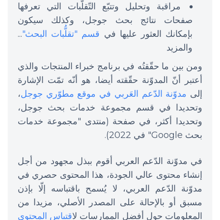
مراقبة وتحليل وتتبّع التّقلّبات التي تعرفها
صفحات نتائج بحث جوجل، وكذلك سيكون
بإمكانك العثور عليها في
قسم "تقلُّبات البحث"
...
والمزيد
ومن بين ما حقّقتُه في برنامج خبراء المنتجات والذي
أعتبر أنّ المدوّنة حقّقته أيضا، هو أنّه تمّت الإشارة
إلى
مدوّنة الدّعم العَربي في موقع مطوّري جوجل
،
وتحديدا في قسم مجموعة خدمات بحث جوجل،
وتحديدا أكثر، في صفحة (منتدى "مجموعة خدمات
بحث Google" في 2022).
في مدوّنة الدّعم العربي أقوم ببذل مجهود من أجل
إنشاء محتوى عالي الجودة، هذا المحتوى حصري في
مدوّنة الدّعم العربي، لا يُسمح باقتباسه إلّا بإذن
مسبق أو بالإحالة على المصدر الأصلي، مزيدا من
المعلومات حول أفضل الممارسات ل
اقتباس المحتوى