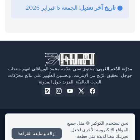
تاريخ آخر تعديل
: الجمعة 6 فبراير 2026.
مدوّنة الدّعم العَربي
: محتوى تقني يقدّمه
محمد الورياغلي
لفهم منتجات
جوجل، تحقيق الرّبح من الإنترنت، وتحسين الظّهور على نتائج محرّكات
البحث العالميّة.
المزيد حول المدونة
نحن نستخدم الكوكيز 🍪 مثل جميع
الرئيسية
حول مدوّنة الدّعم العربي
سياسة الخصوصية
اتفاقية الاستخدام
المواقع الإلكترونية الأخرى لجعل
اتّصل بنا
إزالة ومتابعة القراءة!
تجربتك معنا لذيذة مثل قطعة