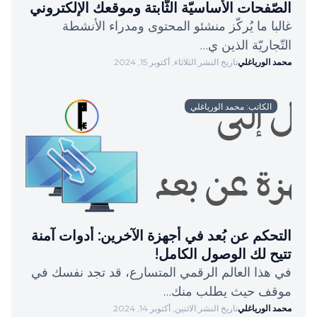
الصّفحات الأساسيّة الثّابتة وموقعك الإلكتروني
غالبا ما يُركّز منشئو المحتوى ومدراء الأنشطة
التّجاريّة الذين ي…
محمد الورياغلي
تاريخ النشر:
الثلاثاء, أكتوبر 15, 2024
الكاتب: محمد الورياغلي
التحكم عن بُعد في أجهزة الآخرين: أدوات آمنة
تتيح لك الوصول الكامل!
في هذا العالم الرقمي المتسارع، قد تجد نفسك في
موقف حيث يطلب منك…
محمد الورياغلي
تاريخ النشر:
الاثنين, أكتوبر 14, 2024