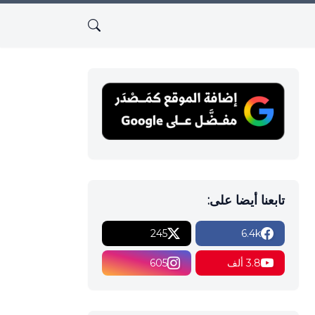
تابعنا أيضا على:
245
6.4k
3.8 ألف
605