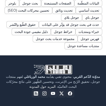
البيانات المنظّمة
الصفحات المستبعدة
بحث جوجل
بلوجر
تحديث أساسي
تحديث وثائق
تحسين محركات البحث (SEO)
جوجل باي
جوجل بلاي
حدث في بحث جوجل قد يؤثّر على البيانات
حقوق الطّبع والنّشر
خبراء ومنتديات
خرائط جوجل
دليل مقيمي جودة البحث
فهرس جوجل
مجموعة خدمات بحث جوجل
منتديات مساعدة جوجل
مدوّنة الدّعم العَربي
: محتوى تقني يقدّمه
محمد الورياغلي
لفهم منتجات
جوجل، تحقيق الرّبح من الإنترنت، وتحسين الظّهور على نتائج محرّكات
البحث العالميّة.
المزيد حول المدونة