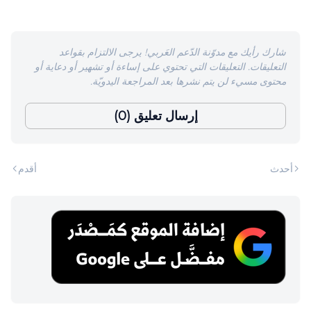
شارك رأيك مع مدوّنة الدّعم العَربي! يرجى الالتزام بقواعد
التعليقات. التعليقات التي تحتوي على إساءة أو تشهير أو دعاية أو
محتوى مسيء لن يتم نشرها بعد المراجعة اليدويّة.
إرسال تعليق (0)
أحدث
أقدم