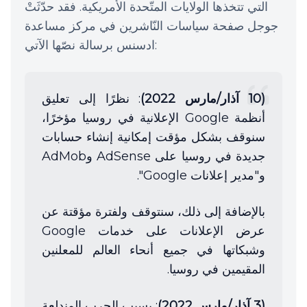
التي تتخذها الولايات المتّحدة الأمريكية. فقد حدّثَتْ
جوجل صفحة سياسات النّاشرين في مركز مساعدة
ادسنس برسالة نصّها الآتي:
(10 آذار/مارس 2022)
: نظرًا إلى تعليق
أنظمة Google الإعلانية في روسيا مؤخرًا،
سنوقف بشكل مؤقت إمكانية إنشاء حسابات
جديدة في روسيا على AdSense وAdMob
و"مدير إعلانات Google".
بالإضافة إلى ذلك، سنتوقف ولفترة مؤقتة عن
عرض الإعلانات على خدمات Google
وشبكاتها في جميع أنحاء العالم للمعلنين
المقيمين في روسيا.
(3 آذار/مارس 2022)
: بسبب الحرب المندلعة