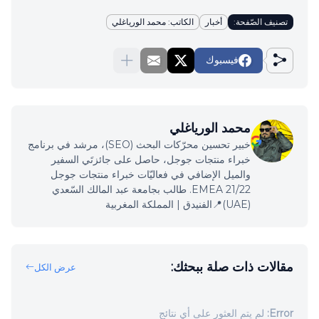
تصنيف الصّفحة:
أخبار
الكاتب: محمد الورياغلي
فيسبوك
محمد الورياغلي
خبير تحسين محرّكات البحث (SEO)، مرشد في برنامج
خبراء منتجات جوجل، حاصل على جائزتَي السفير
والميل الإضافي في فعاليّات خبراء منتجات جوجل
EMEA 21/22. طالب بجامعة عبد المالك السّعدي
(UAE)📍الفنيدق | المملكة المغربية
مقالات ذات صلة ببحثك:
عرض الكل
Error:
لم يتم العثور على أي نتائج