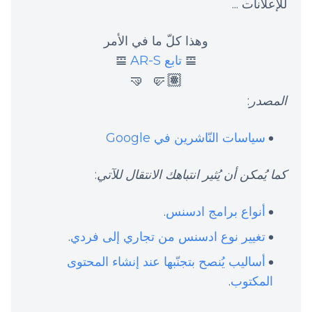
للإعلانات ...
وهذا كلّ ما في الأمر
𝌘
تابع AR-S
𝌘
🤛🏽 🤜
المصدر
:
سياسات النّاشرين في Google
كما يُمكن أن يُثير انتباهك الانتقال للآتي
:
أنواع برامج ادسنس
.
تغيير نوع ادسنس من تجاري إلى فردي
.
أساليب يُنصح بتجنّبها عند إنشاء المحتوى
المكتوب
.