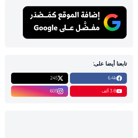
تابعنا أيضا على:
245
6.4k
3.8 ألف
605