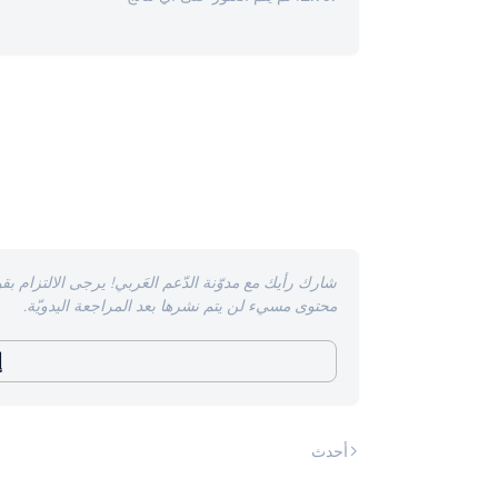
شارك رأيك مع مدوّنة الدّعم العَربي! يرجى الالتزام بقو
محتوى مسيء لن يتم نشرها بعد المراجعة اليدويّة.
إ
أحدث