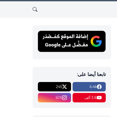
تابعنا أيضا على:
245
6.4k
3.8 ألف
605