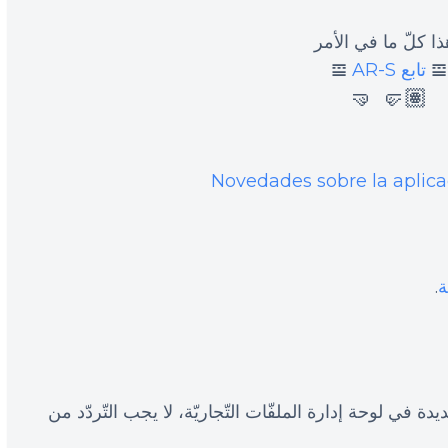
ا كلّ ما في الأمر
𝌘
تابع AR-S
𝌘
🤛🏽 🤜
Novedades sobre la aplica
ة
.
 في لوحة إدارة الملفّات التّجاريّة، لا يجب التّردّد من