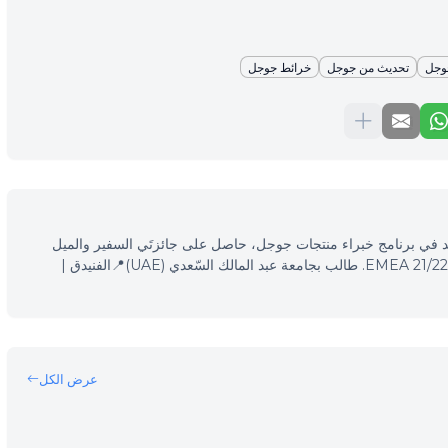
وجل
تحديث من جوجل
خرائط جوجل
 محرّكات البحث (SEO)، مرشد في برنامج خبراء منتجات جوجل، حاصل على جائزتَي السفير والميل
الإضافي في فعاليّات خبراء منتجات جوجل EMEA 21/22. طالب بجامعة عبد المالك السّعدي (UAE)📍الفنيدق |
عرض الكل