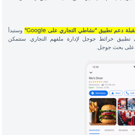
ة دعم تطبيق "نشاطي التجاري على Google"
وستبدأ
 تطبيق خرائط جوجل لإدارة ملفهم التجاري. ستتمكن
ة على بحث جوجل.