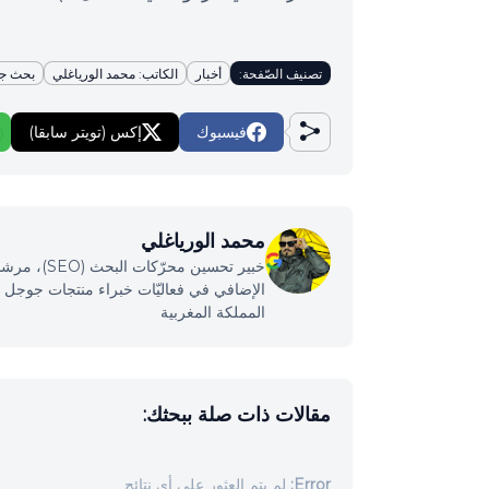
تصنيف الصّفحة:
أخبار
الكاتب: محمد الورياغلي
بحث ج
فيسبوك
إكس (تويتر سابقا)
محمد الورياغلي
خبير تحسين
المملكة المغربية
مقالات ذات صلة ببحثك:
Error:
لم يتم العثور على أي نتائج