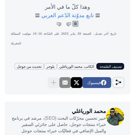
وهذا كلّ ما في الأمر
𝌘
تابع مدوّنة الدّعم العربي
𝌘
🤛🏽 🤜
تاريخ آخر تعديل: الجمعة 20 يناير 2023 على السّاعة 19:16 بتوقيت المملكة
المغربيّة
تصنيف الصّفحة:
الكاتب: محمد الورياغلي
بلوجر
تحديث من جوجل
فيسبوك
محمد الورياغلي
خبير تحسين محرّكات البحث (SEO)، مرشد في برنامج
خبراء منتجات جوجل، حاصل على جائزتَي السفير
والميل الإضافي في فعاليّات خبراء منتجات جوجل