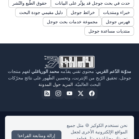
حدث في بحث جوجل قد يؤثّر على البيانات
حقوق الطّبع والنّشر
خبراء ومنتديات
خرائط جوجل
دليل مقيمي جودة البحث
فهرس جوجل
مجموعة خدمات بحث جوجل
منتديات مساعدة جوجل
مدوّنة الدّعم العَربي
: محتوى تقني يقدّمه
محمد الورياغلي
لفهم منتجات
جوجل، تحقيق الرّبح من الإنترنت، وتحسين الظّهور على نتائج محرّكات
البحث العالميّة.
المزيد حول المدونة
نحن نستخدم الكوكيز 🍪 مثل جميع
الرئيسية
حول مدوّنة الدّعم العربي
سياسة الخصوصية
اتفاقية الاستخدام
المواقع الإلكترونية الأخرى لجعل
اتّصل بنا
إزالة ومتابعة القراءة!
تجربتك معنا لذيذة مثل قطعة