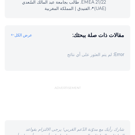
EMEA 21/22. طالب بجامعة عبد المالك السّعدي
(UAE)📍الفنيدق | المملكة المغربية
مقالات ذات صلة ببحثك:
عرض الكل
Error:
لم يتم العثور على أي نتائج
ADVERTISEMENT
شارك رأيك مع مدوّنة الدّعم العَربي! يرجى الالتزام بقواعد