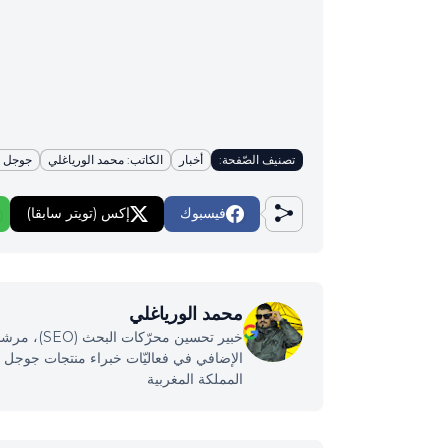
تصنيف الصّفحة:
أخبار
الكاتب: محمد الورياغلي
جوجل ب
فيسبوك
إكس (تويتر سابقا)
محمد الورياغلي
خبير تحسين
المملكة المغربية