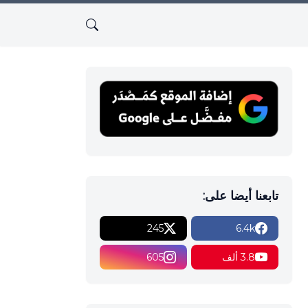
تابعنا أيضا على:
245
6.4k
3.8 ألف
605