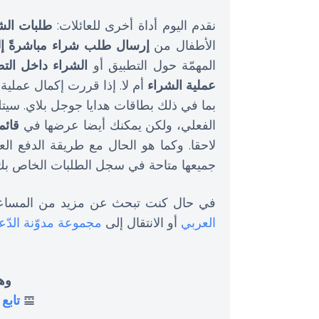
نقدم اليوم أداة أخرى للعائلات:
طلبات الش
الأطفال من
إرسال طلب شراء مباشرةً إلى
المهمّة حول التطبيق أو
الشراء داخل الت
عملية الشراء
أم لا. إذا قررت إكمال عملية
بما في ذلك بطاقات هدايا جوجل بلاي. سيتل
الفعلي، ولكن يمكنك أيضا عرضها في
قائم
لاحقا. وكما هو الحال مع طريقة الدفع الع
جميعها متاحة في سجل الطلبات الخاص بك
في حال كنت تبحث عن مزيد من المساع
العربي
أو الانتقال إلى
مجموعة مدوّنة الدّ
وهذ
𝌘
تابع 