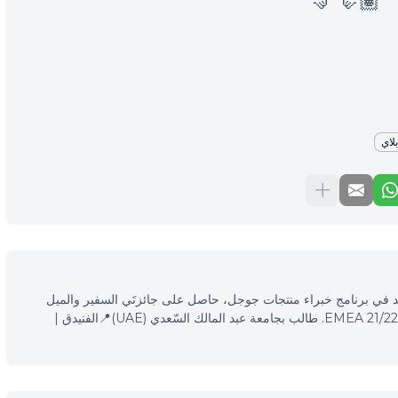
🤛🏽 🤜
لاي
 محرّكات البحث (SEO)، مرشد في برنامج خبراء منتجات جوجل، حاصل على جائزتَي السفير والميل
الإضافي في فعاليّات خبراء منتجات جوجل EMEA 21/22. طالب بجامعة عبد المالك السّعدي (UAE)📍الفنيدق |