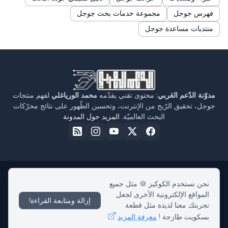
فهرس جوجل
مجموعة خدمات بحث جوجل
منتديات مساعدة جوجل
مدوّنة الدّعم العَربي
: محتوى تقني يقدّمه
محمد الورياغلي
لفهم منتجات
جوجل، تحقيق الرّبح من الإنترنت، وتحسين الظّهور على نتائج محرّكات
البحث العالميّة.
المزيد حول المدونة
نحن نستخدم الكوكيز 🍪 مثل جميع
الرئيسية
حول مدوّنة الدّعم العربي
سياسة الخصوصية
اتفاقية الاستخدام
المواقع الإلكترونية الأخرى لجعل
اتّصل بنا
إزالة ومتابعة القراءة!
تجربتك معنا لذيذة مثل قطعة
بسكويت طازجة !
معرفة المزيد
بكل حبّ -
Medelinor - MA