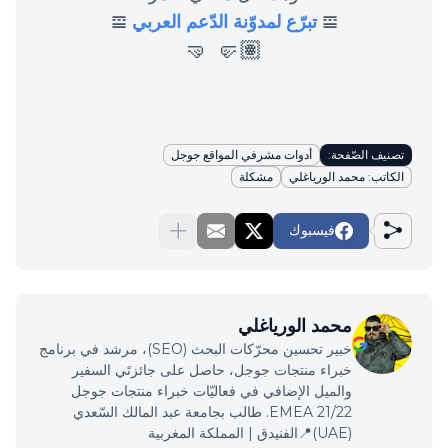
𝌘
تبرّع لمدوّنة الدّعم العربي
𝌘
🤛🏽 🤜
تصنيف الصّفحة:
أدوات مشرفي المواقع جوجل
الكاتب: محمد الورياغلي
مشكلة
فيسبوك
محمد الورياغلي
خبير تحسين محرّكات البحث (SEO)، مرشد في برنامج
خبراء منتجات جوجل، حاصل على جائزتَي السفير
والميل الإضافي في فعاليّات خبراء منتجات جوجل
EMEA 21/22. طالب بجامعة عبد المالك السّعدي
(UAE)📍الفنيدق | المملكة المغربية