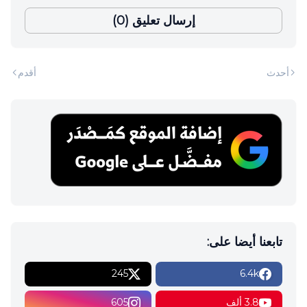
إرسال تعليق (0)
أحدث
أقدم
تابعنا أيضا على:
245
6.4k
3.8 ألف
605