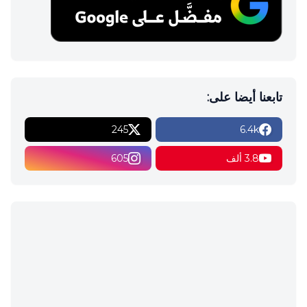
تابعنا أيضا على:
245
6.4k
3.8 ألف
605