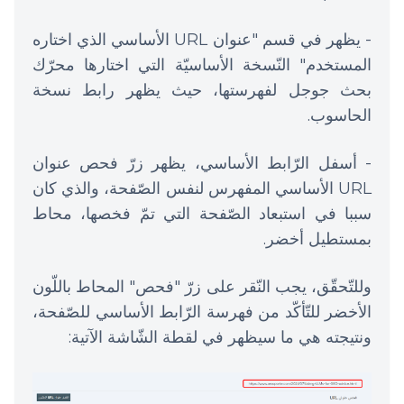
- يظهر في قسم "عنوان URL الأساسي الذي اختاره
المستخدم" النّسخة الأساسيّة التي اختارها محرّك
بحث جوجل لفهرستها، حيث يظهر رابط نسخة
الحاسوب.
- أسفل الرّابط الأساسي، يظهر زرّ فحص عنوان
URL الأساسي المفهرس لنفس الصّفحة، والذي كان
سببا في استبعاد الصّفحة التي تمّ فخصها، محاط
بمستطيل أخضر.
وللتّحقّق، يجب النّقر على زرّ "فحص" المحاط باللّون
الأخضر للتّأكّد من فهرسة الرّابط الأساسي للصّفحة،
ونتيجته هي ما سيظهر في لقطة الشّاشة الآتية: