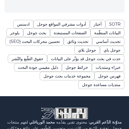
SOTR
أخبار
أدوات مشرفي المواقع جوجل
ادسنس
البيانات المنظّمة
الصفحات المستبعدة
بحث جوجل
بلوجر
تحديث أساسي
تحديث وثائق
تحسين محركات البحث (SEO)
جوجل باي
جوجل بلاي
حدث في بحث جوجل قد يؤثّر على البيانات
حقوق الطّبع والنّشر
خبراء ومنتديات
خرائط جوجل
دليل مقيمي جودة البحث
فهرس جوجل
مجموعة خدمات بحث جوجل
منتديات مساعدة جوجل
مدوّنة الدّعم العَربي
: محتوى تقني يقدّمه
محمد الورياغلي
لفهم منتجات
جوجل، تحقيق الرّبح من الإنترنت، وتحسين الظّهور على نتائج محرّكات