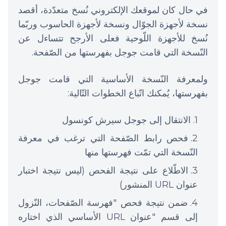
في حال كان لموقعك الإلكتروني نُسخ متعدّدة، أقصد
نسخة لأجهزة الجوّال ونسخة لأجهزة الحاسوب وربّما
نُسخ للأجهزة اللّوحية فعلى الأرجح تتساءل عن
النّسخة التي قامت جوجل بفهرستها من الصّفحة.
ولمعرفة النّسخة الأساسية التي قامت جوجل
بفهرستها، يُمكنك اتّباع الخطوات التّالية:
الانتقال إلى جوجل سيرش كونسول
فحص رابط الصّفحة التي ترغب في معرفة
النّسخة التي تمّت فهرستها منها
الاطّلاع على نتيجة الفحص (ليس نتيجة اختبار
عنوان URL المنشور)
ضمن نتيجة فحص "فهرسة الصّفحات، النّزول
إلى قسم "عنوان URL الأساسي الذي اختاره