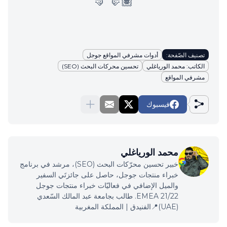
🤛🏽 🤜
تصنيف الصّفحة:
أدوات مشرفي المواقع جوجل
الكاتب: محمد الورياغلي
تحسين محركات البحث (SEO)
مشرفي المواقع
فيسبوك
محمد الورياغلي
خبير تحسين محرّكات البحث (SEO)، مرشد في برنامج
خبراء منتجات جوجل، حاصل على جائزتَي السفير
والميل الإضافي في فعاليّات خبراء منتجات جوجل
EMEA 21/22. طالب بجامعة عبد المالك السّعدي
(UAE)📍الفنيدق | المملكة المغربية