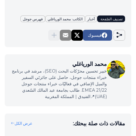
تصنيف الصّفحة:
أخبار
الكاتب: محمد الورياغلي
فهرس جوجل
فيسبوك
محمد الورياغلي
خبير تحسين محرّكات البحث (SEO)، مرشد في برنامج
خبراء منتجات جوجل، حاصل على جائزتَي السفير
والميل الإضافي في فعاليّات خبراء منتجات جوجل
EMEA 21/22. طالب بجامعة عبد المالك السّعدي
(UAE)📍الفنيدق | المملكة المغربية
مقالات ذات صلة ببحثك:
عرض الكل