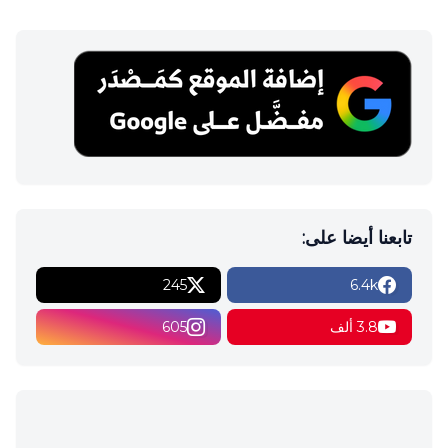
تابعنا أيضا على:
245
6.4k
3.8 ألف
605