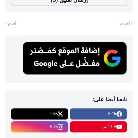
أحدث
أقدم
تابعنا أيضا على:
245
6.4k
3.8 ألف
605