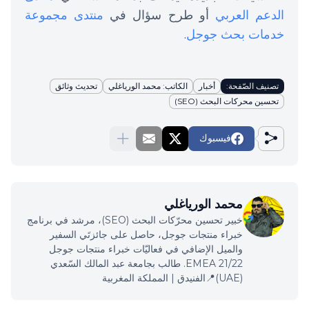
الدعم العربي
أو طرح سؤال في
منتدى مجموعة
خدمات بحث جوجل
.
تصنيف الصّفحة:
أخبار
الكاتب: محمد الورياغلي
تحديث وثائق
تحسين محركات البحث (SEO)
فيسبوك
محمد الورياغلي
خبير تحسين محرّكات البحث (SEO)، مرشد في برنامج
خبراء منتجات جوجل، حاصل على جائزتَي السفير
والميل الإضافي في فعاليّات خبراء منتجات جوجل
EMEA 21/22. طالب بجامعة عبد المالك السّعدي
(UAE)📍الفنيدق | المملكة المغربية