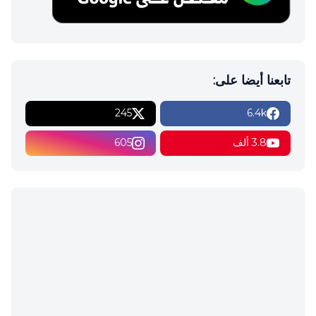
تابعنا أيضا على:
245
6.4k
3.8 ألف
605