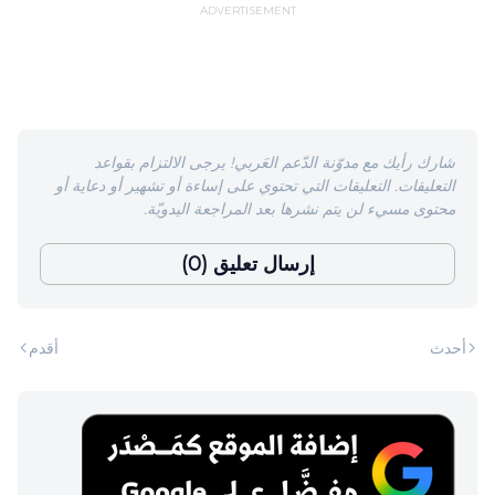
ADVERTISEMENT
شارك رأيك مع مدوّنة الدّعم العَربي! يرجى الالتزام بقواعد
التعليقات. التعليقات التي تحتوي على إساءة أو تشهير أو دعاية أو
محتوى مسيء لن يتم نشرها بعد المراجعة اليدويّة.
إرسال تعليق (0)
أحدث
أقدم