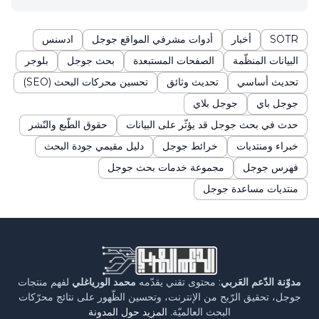
SOTR
أخبار
أدوات مشرفي المواقع جوجل
ادسنس
البيانات المنظّمة
الصفحات المستبعدة
بحث جوجل
بلوجر
تحديث أساسي
تحديث وثائق
تحسين محركات البحث (SEO)
جوجل باي
جوجل بلاي
حدث في بحث جوجل قد يؤثّر على البيانات
حقوق الطّبع والنّشر
خبراء ومنتديات
خرائط جوجل
دليل مقيمي جودة البحث
فهرس جوجل
مجموعة خدمات بحث جوجل
منتديات مساعدة جوجل
مدوّنة الدّعم العَربي
: محتوى تقني يقدّمه
محمد الورياغلي
لفهم منتجات
جوجل، تحقيق الرّبح من الإنترنت، وتحسين الظّهور على نتائج محرّكات
البحث العالميّة.
المزيد حول المدونة