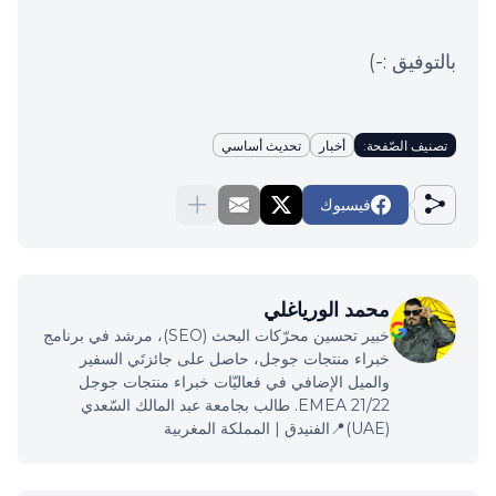
بالتوفيق :-)
تصنيف الصّفحة:
أخبار
تحديث أساسي
فيسبوك
محمد الورياغلي
خبير تحسين محرّكات البحث (SEO)، مرشد في برنامج
خبراء منتجات جوجل، حاصل على جائزتَي السفير
والميل الإضافي في فعاليّات خبراء منتجات جوجل
EMEA 21/22. طالب بجامعة عبد المالك السّعدي
(UAE)📍الفنيدق | المملكة المغربية