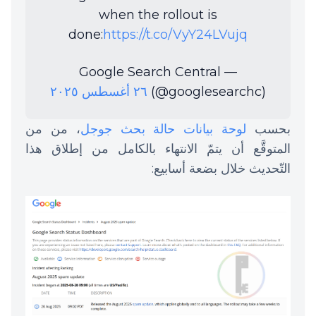
when the rollout is
done:
https://t.co/VyY24LVujq
— Google Search Central
(@googlesearchc)
٢٦ أغسطس ٢٠٢٥
بحسب
لوحة بيانات حالة بحث جوجل
، من من
المتوقَّع أن يتمّ الانتهاء بالكامل من إطلاق هذا
التّحديث خلال بضعة أسابيع: