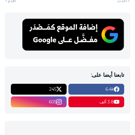
أحدث
أقدم
تابعنا أيضا على:
245
6.4k
3.8 ألف
605