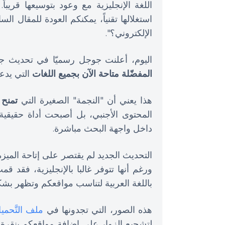
اللغة الإنجليزية مع وعود بتوسيعها قريبا
استغلالها تقنياً، يمكنكم العودة للمقال ال
الإلكتروني؟".
اليوم، أعلنت جوجل رسميّا في تحديث جديد بتاريخ 30 أب
المفضّلة متاحة الآن بجميع اللغات
التي يدعم
هذا يعني أن "النجمة" الصغيرة التي
تمنح 
المحتوى الأجنبي، بل أصبحت أداة حقيقية 
داخل واجهة البحث مباشرة.
التحديث الجديد لم يقتصر على إتاحة الم
ورغم أنها تتوفر غالبا بالإنجليزية، فقد
باللغة العربية لتناسب مواقعكم وتظهر بشك
هذه الصور، التي تجدونها في
ملف التَّحمي
لتشجيع الزوار على إضافة مواقعكم بنقرة وا