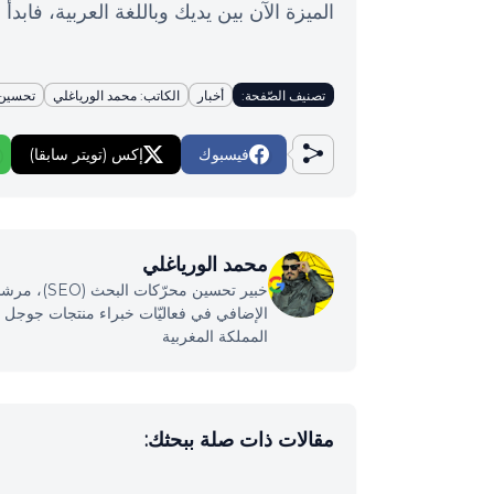
الميزة الآن بين يديك وباللغة العربية، فابدأ
تصنيف الصّفحة:
أخبار
الكاتب: محمد الورياغلي
تحسين م
فيسبوك
إكس (تويتر سابقا)
محمد الورياغلي
خبير تحسين
المملكة المغربية
مقالات ذات صلة ببحثك: