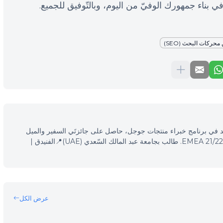
 في بناء جمهورك الوفيّ من اليوم، وبالتّوفيق للجميع.
حركات البحث (SEO)
 محرّكات البحث (SEO)، مرشد في برنامج خبراء منتجات جوجل، حاصل على جائزتَي السفير والميل
الإضافي في فعاليّات خبراء منتجات جوجل EMEA 21/22. طالب بجامعة عبد المالك السّعدي (UAE)📍الفنيدق |
عرض الكل