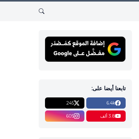
تابعنا أيضا على:
245
6.4k
3.8 ألف
605