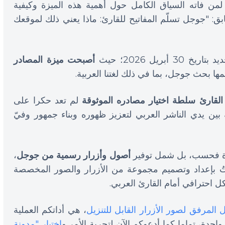
ً. لمن فاته السياق الكامل حول أهمية هذه الميزة وكيفية
سابق: "جوجل تسلّم المفاتيح للقارئ: ماذا يعني ذلك لموقعك
ريل 2026؛ حيث
أصبحت ميزة المصادر
ها بحث جوجل، بما في ذلك لغتنا العربية.
القارئ سلطة اختيار مصادره الموثوقة
لم تعد حكرا على
بين يدي الناشر العربي لتعزيز ظهوره وبناء جمهور وفيّ
يزة فحسب، بل شمل توفير
أصول وأزرار رسمية من جوجل
،
 قمتُ بإعداد وتصميم مجموعة من الأزرار والصور المخصصة
ل احترافي أمام القارئ العربي.
ل المرفق لصور الأزرار القابل للتنزيل
، هي أداتكم العملية
حدة، تماما كما أدعوكم الآن لتجربة الأمر و
اختيار "مدونة