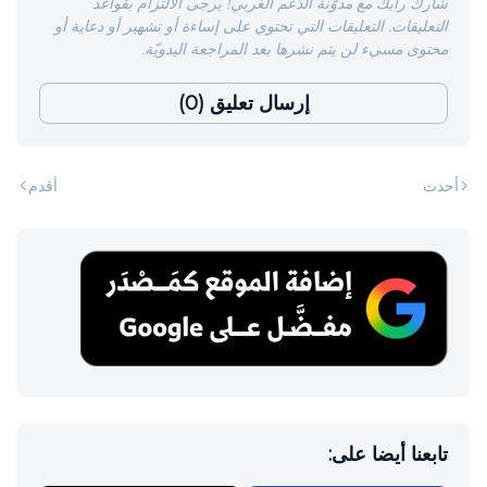
شارك رأيك مع مدوّنة الدّعم العَربي! يرجى الالتزام بقواعد
التعليقات. التعليقات التي تحتوي على إساءة أو تشهير أو دعاية أو
محتوى مسيء لن يتم نشرها بعد المراجعة اليدويّة.
إرسال تعليق (0)
أحدث
أقدم
تابعنا أيضا على: