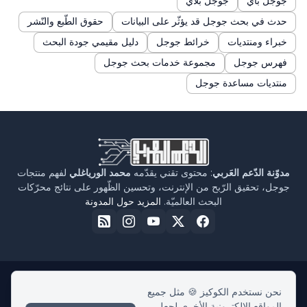
جوجل باي
جوجل بلاي
حدث في بحث جوجل قد يؤثّر على البيانات
حقوق الطّبع والنّشر
خبراء ومنتديات
خرائط جوجل
دليل مقيمي جودة البحث
فهرس جوجل
مجموعة خدمات بحث جوجل
منتديات مساعدة جوجل
مدوّنة الدّعم العَربي
: محتوى تقني يقدّمه
محمد الورياغلي
لفهم منتجات
جوجل، تحقيق الرّبح من الإنترنت، وتحسين الظّهور على نتائج محرّكات
البحث العالميّة.
المزيد حول المدونة
نحن نستخدم الكوكيز 🍪 مثل جميع
الرئيسية
حول مدوّنة الدّعم العربي
سياسة الخصوصية
اتفاقية الاستخدام
المواقع الإلكترونية الأخرى لجعل