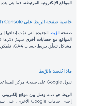
المواقع الإلكترونية المرتبطة
، فما هي هذه ا
خاصية صفحة الربط على Search Console
صفحة
الرّبط
الجديدة
التي تمّت إضافها إل
المواقع مع حسابات أخرى
سيتمّ ذكرها ف
مشاكل تتعلّق بـ
ربط
حساب GA4، فيُمكن الآن اعتبار المشكلة قد صارت من الماضي وتمّ حلّها بنجاح.
ماذا يُقصد بالرّبط
تقول Google على صفحة مركز المساعدة:
الربط هو
صلة
وصل بين موقع إلكتروني على  Console
إحدى خدمات Google الأخرى، على سبيل المثال،