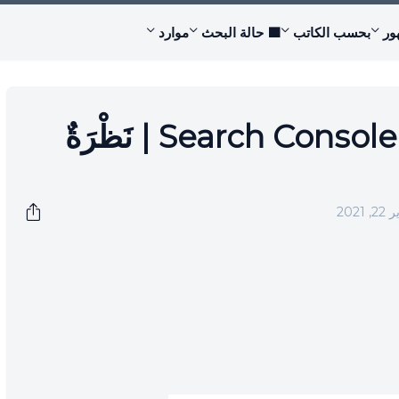
ور
بحسب الكاتب
🟩 حالة البحث
موارد
مِيزَةُ الرَّبْطِ الجَدِيدَةُ | Search Console | نَظْرَةٌ
2021