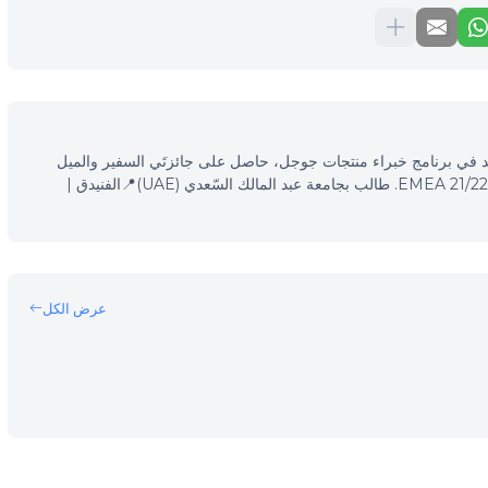
 محرّكات البحث (SEO)، مرشد في برنامج خبراء منتجات جوجل، حاصل على جائزتَي السفير والميل
الإضافي في فعاليّات خبراء منتجات جوجل EMEA 21/22. طالب بجامعة عبد المالك السّعدي (UAE)📍الفنيدق |
عرض الكل