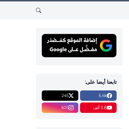
تابعنا أيضا على:
245
6.4k
3.8 ألف
605