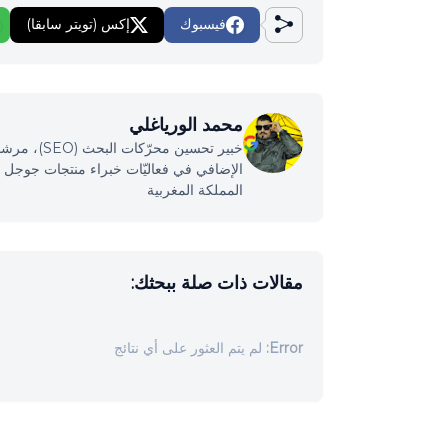
فيسبوك
إكس (تويتر سابقا)
محمد الورياغلي
خبير تحسين
المملكة المغربية
مقالات ذات صلة ببحثك:
Error:
لم يتم العثور على أي نتائج