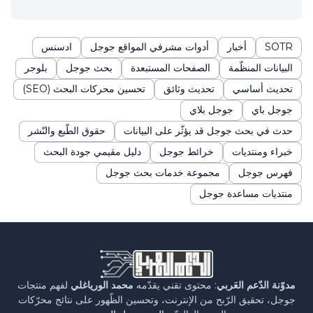
SOTR
أخبار
أدوات مشرفي المواقع جوجل
ادسنس
البيانات المنظّمة
الصفحات المستبعدة
بحث جوجل
بلوجر
تحديث أساسي
تحديث وثائق
تحسين محركات البحث (SEO)
جوجل باي
جوجل بلاي
حدث في بحث جوجل قد يؤثّر على البيانات
حقوق الطّبع والنّشر
خبراء ومنتديات
خرائط جوجل
دليل مقيمي جودة البحث
فهرس جوجل
مجموعة خدمات بحث جوجل
منتديات مساعدة جوجل
مدوّنة الدّعم العَربي
: محتوى تقني يقدّمه
محمد الورياغلي
لفهم منتجات
جوجل، تحقيق الرّبح من الإنترنت، وتحسين الظّهور على نتائج محرّكات