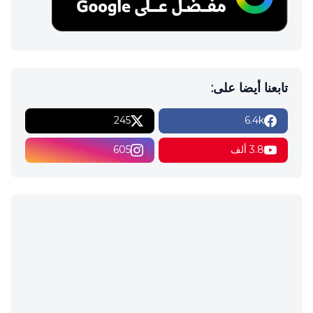
تابعنا أيضا على:
245
6.4k
3.8 ألف
605