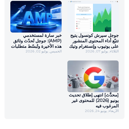
جوجل سيرش كونسول يتيح
خبر سارة لمستخدمي
تتبّع أداء المحتوى المنشور
(AMP): جوجل تُحدّث وثائق
على يوتيوب وإنستغرام وتيك
هذه الأخيرة وتُبسّط متطلبات
الثلاثاء, يوليو 07, 2026
توك وإكس في نتائج البحث
الخميس, يوليو 02, 2026
استخدامها في نتائج البحث
[محدَّث] انتهى إطلاق تحديث
يونيو (2026) للمحتوى غير
المرغوب فيه
الأربعاء, يونيو 24, 2026