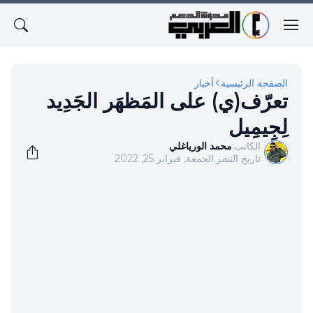
الصفحة الرئيسية
أخبار
تعرّف(ي) على المَظهَر الجَدِيد
لِجِيمِيل
الكاتب:
محمد الورياغلي
تاريخ النشر:
الجمعة, فبراير 25, 2022