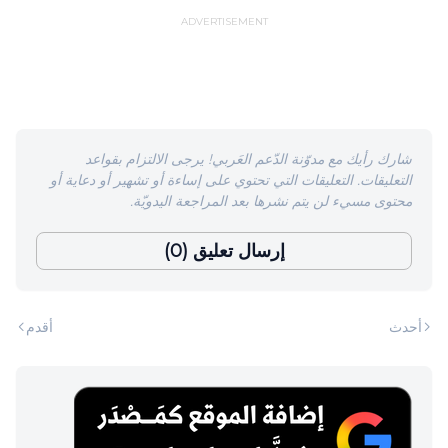
ADVERTISEMENT
شارك رأيك مع مدوّنة الدّعم العَربي! يرجى الالتزام بقواعد
التعليقات. التعليقات التي تحتوي على إساءة أو تشهير أو دعاية أو
محتوى مسيء لن يتم نشرها بعد المراجعة اليدويّة.
إرسال تعليق (0)
أحدث
أقدم