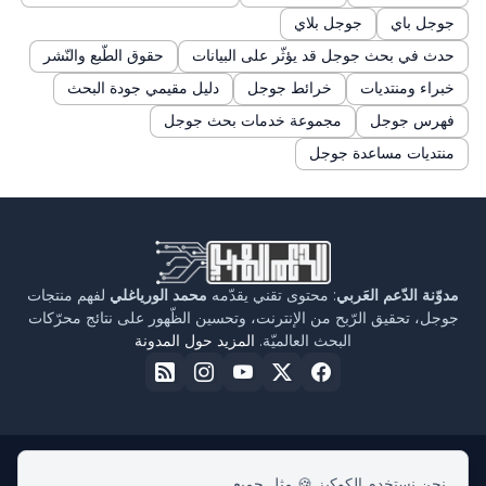
جوجل باي
جوجل بلاي
حدث في بحث جوجل قد يؤثّر على البيانات
حقوق الطّبع والنّشر
خبراء ومنتديات
خرائط جوجل
دليل مقيمي جودة البحث
فهرس جوجل
مجموعة خدمات بحث جوجل
منتديات مساعدة جوجل
مدوّنة الدّعم العَربي
: محتوى تقني يقدّمه
محمد الورياغلي
لفهم منتجات
جوجل، تحقيق الرّبح من الإنترنت، وتحسين الظّهور على نتائج محرّكات
البحث العالميّة.
المزيد حول المدونة
نحن نستخدم الكوكيز 🍪 مثل جميع