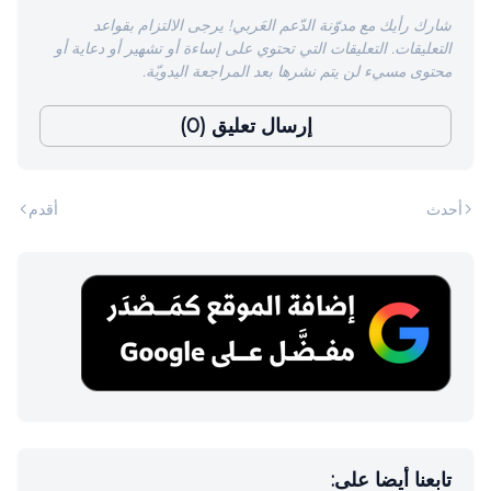
شارك رأيك مع مدوّنة الدّعم العَربي! يرجى الالتزام بقواعد
التعليقات. التعليقات التي تحتوي على إساءة أو تشهير أو دعاية أو
محتوى مسيء لن يتم نشرها بعد المراجعة اليدويّة.
إرسال تعليق (0)
أحدث
أقدم
تابعنا أيضا على: