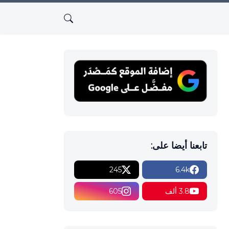
تابعنا أيضا على:
245
6.4k
3.8 ألف
605