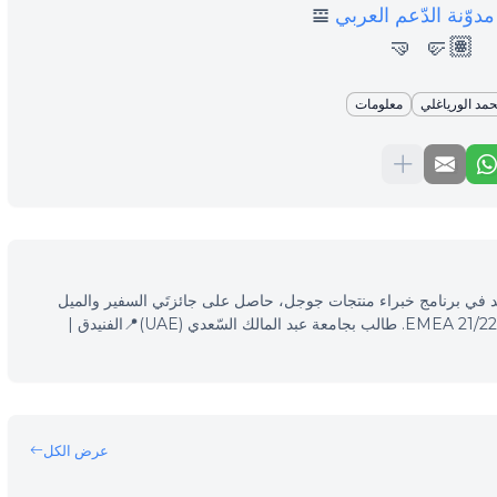
مدوّنة الدّعم العربي
𝌘
🤛🏽 🤜
حمد الورياغلي
معلومات
 محرّكات البحث (SEO)، مرشد في برنامج خبراء منتجات جوجل، حاصل على جائزتَي السفير والميل
الإضافي في فعاليّات خبراء منتجات جوجل EMEA 21/22. طالب بجامعة عبد المالك السّعدي (UAE)📍الفنيدق |
عرض الكل