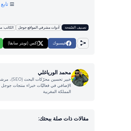
𝌘
تابع 
تصنيف الصّفحة:
أدوات مشرفي المواقع جوجل
الكاتب: م
فيسبوك
إكس (تويتر سابقا)
محمد الورياغلي
خبير تحسين
المملكة المغربية
مقالات ذات صلة ببحثك: