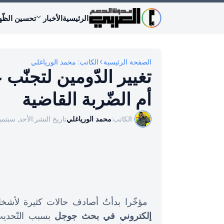
الرئيسية
الأخبار
تحسين الظّه
الصفحة الرئيسية
الكاتب: محمد الورياغلي
تغيير الدّومين لتجنّب
أم الضّربة القاضية
الكاتب:
محمد الورياغلي
تاريخ النشر:
الأحد, سبتمبر 15, 4
مؤخّرا بدأتُ أصادف حالات كثيرة لأش
إلكتروني في بحث جوجل
بسبب التّحديث