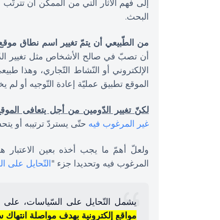
إلى فهم الآثار التي من الممكن أن تترتّب
البحث.
من الطّبيعي أن يتمّ تغيير اسم نطاق موقع
أن تصبّ في صالح الأشخاص مثل تغيير الدّ
الإلكتروني أو النّشاط التّجاري، وهذا ط
الموقع تطبيق عمليّة إعادة التّوجيه أو لم ي
لكنّ تغيير الدّومين من أجل يتعافى الموق
غير المرغوب فيه
حتّى يستردّ ترتيبه أو يتح
ولعلّ أهمّ ما يجب أخذه بعين الاعتبار
المرغوب فيه وتحديدا جزء "
التّحايل على ا
يشمل التّحايل على السّياسات، على س
مواقع إلكترونية بهدف مواصلة انتهاك سي