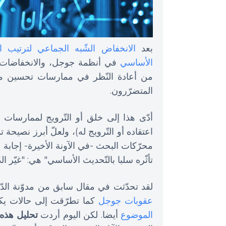
بعد
الانخفاض الشّبه الجماعي لترتيب الم
الأساسي
في أنظمة جوجل، والانخفاضات ا
من أعادة النّظر في ممارسات تحسين محرّ
المتضرّرون.
أدّى هذا إلى خلق أو التّرويج لممارسات ب
اعتقاده أو التّرويج له)، ولعلّ أبرز نصي
محرّكات البحث -في الآونة الأخيرة- إجابة
تأثّره سلبا بالتّحديث الأساسي" هي: "غيّر ا
لقد تحدّثت في مقال سابق من مدوّنة الد
عقوبات جوجل
كما تطرّقت إلى حالات يكون
الموضوع
أيضا. لكن اليوم أردت
تحليل هذه