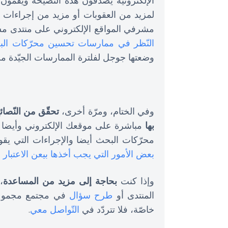
الإلكترونية يصدّقون هذه النّصيحة ويقمون
لمزيد من العقوبات أو مزيد من إجراءات تخ
مشرفي المواقع الإلكتروني على منتدى 
النّظر في ممارسات تحسين محرّكات ال
وضعتها جوجل لفلترة الممارسات الجيّدة من 
وفي الختام، ومرّة أخرى،
تحقّق من النّصائ
بها
مباشرة على موقعك الإلكتروني وأيضا من
محرّكات البحث أيضا والإجراءات التي يقوم
بعض الأمور التي يجب أخذها بيعن الاعتبار
وإذا كنت
بحاجة إلى مزيد من المساعدة
،
المنتدى أو
طرح سؤال
في مجتمع مجموعة
خاصّة، فلا تتردّد في
التّواصل معي
.