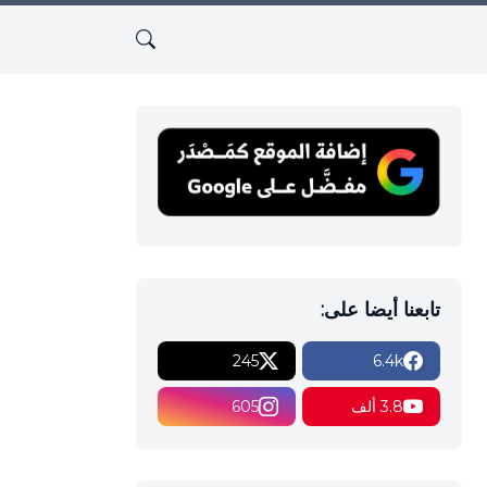
تابعنا أيضا على:
245
6.4k
3.8 ألف
605