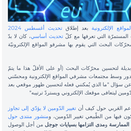
واقع الإلكترونية
بعد إطلاق
تحديث أغسطس 2024
لمستمرّة التي تعرفها مع كلّ
تحديث أساسي
، كان لا بدّ
كات البحث التي يقوم بها مشرفو المواقع الإلكترونيّة
ديلة لتحسين محرّكات البحث (أو على الأقلّ هذا ما يتمّ
حة تدور وسط مجتمعات مشرفي المواقع الإلكترونية ومحسّني
 عن سؤال "ما الذي يُمكنني فعله لتحسين ظهور موقعي بعد
لدّومين ليتعافى موقعك الإلكتروني ويستردّ ترتيبه"
ّعم العَربي حول كيف أن
تغيير الدّومين لا يؤدّي إلى تجاوز
 فيها من الطّبيعي تغيير الدّومين، و
منشور منتدى حول
 الممارسة
و
مدى التزامها بسيايات جوجل
من أجل الوصول