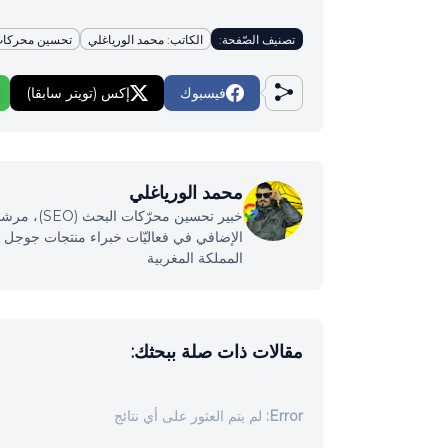
تصنيف الصّفحة:
الكاتب: محمد الورياغلي
تحسين محركات ال
فيسبوك
إكس (تويتر سابقا)
محمد الورياغلي
خبير تحسين
المملكة المغربية
مقالات ذات صلة ببحثك:
Error:
لم يتم العثور على أي نتائج