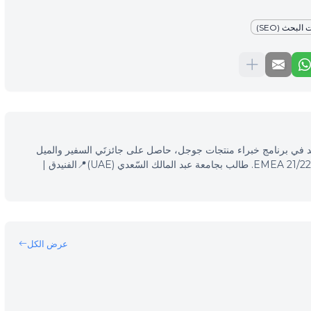
بحث (SEO)
 محرّكات البحث (SEO)، مرشد في برنامج خبراء منتجات جوجل، حاصل على جائزتَي السفير والميل
الإضافي في فعاليّات خبراء منتجات جوجل EMEA 21/22. طالب بجامعة عبد المالك السّعدي (UAE)📍الفنيدق |
عرض الكل