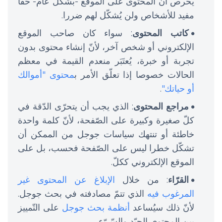
يحرص أنّ المحتوى على الموقع -بشكل عامّ- حقّا
مفيد للأشخاص ولن يُشكّل لهم ضررا.
كاتب المحتوى
: سواء كان صاحب الموقع
الإلكتروني أو شخص آخر، لأنّ إنشاء محتوى بدون
تجربة أو خبرة، يُعتَبَر منعدم القيمة في معظم
الحالات خصوصا إذا تعلّق الأمر ب
محتوى "أموالك
أو حياتك"
.
مراجع المحتوى
: الذي يجب أن يتحرّى الدّقة في
كلّ صغيرة وكبيرة على الصّفحة، لأنّ كلمة واحدة
خاطئة أو تنتهك سياسات جوجل من الممكن أن
تشكّل خطرا ليس على الصّفحة فحسب، بل على
الموقع الإلكتروني ككلّ.
القرّاء
: من خلال
الإبلاغ عن المحتوى غير
المرغوب فيه
الذي تتمّ مصادفته في بحث جوجل.
لأنّ ذلك سيُساعد
أنظمة بحث جوجل
على التّمييز
بين المحتوى الجيّد والسّيّء.