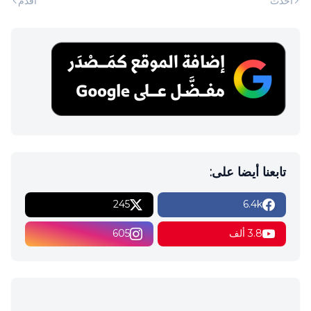
أحدث
أقدم
تابعنا أيضا على:
245
6.4k
3.8 ألف
605