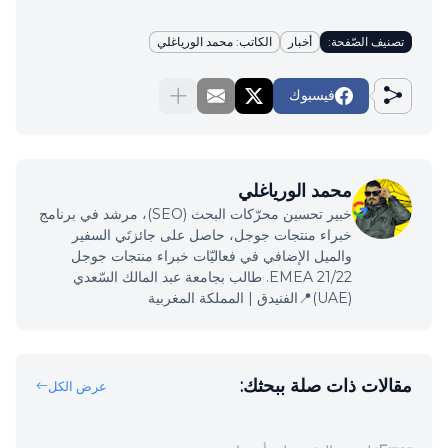
تصنيف الصّفحة:
أخبار
الكاتب: محمد الورياغلي
فيسبوك
محمد الورياغلي
خبير تحسين محرّكات البحث (SEO)، مرشد في برنامج
خبراء منتجات جوجل، حاصل على جائزتَي السفير
والميل الإضافي في فعاليّات خبراء منتجات جوجل
EMEA 21/22. طالب بجامعة عبد المالك السّعدي
(UAE)📍الفنيدق | المملكة المغربية
مقالات ذات صلة ببحثك:
عرض الكل