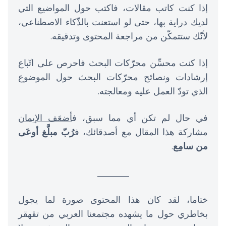
إذا كنت كاتب مقالات، فاكتب حول المواضيع التي
لديك دراية بها، حتى لو استعنت بالذّكاء الاصطناعي،
لأنّك ستتمكّن من مراجعة المحتوى وتدقيقه.
إذا كنت محسِّن محرّكات البحث فاحرص على اتّباع
إرشادات ونصائح محرّكات البحث حول الموضوع
الذي تودّ العمل عليه ومعالجته.
في حال لم تكن أي مما سبق، ف
أضعَف الإيمان
مشاركة هذا المقال مع أصدقائك، ف
رُبّ مبلَّغ أوعَى
من سامِع
.
_______
ختاما، لقد كان هذا المحتوى صورة لما يجول
بخاطري حول ما يشهده مجتمعنا العربي من تقهقر