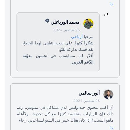
رد
محمد الورياغلي
26 سبتمبر, 2024
مرحبا
أرباحي
شكرا كثيرا
على لفت انتباهي لهذا الخطإ،
لقد قمتُ بداركه للتّوّ.
أقدّر لك مساهمتك في
تحسين مدوّنة
الدّعم العَربي
.
أنور سالمي
26 سبتمبر, 2024
أن أكتب محتوي جيد وليس لدي مشاكل في مدونتي، رغم
ذلك فإن الزيارات منخفضة كثيرًا مع كل تحديث، ولاأعلم
ماهو السبب؟ إذا كان هناك خبير في السيو ليساعدني رجاء
رد