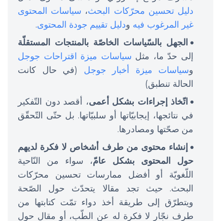
دليل تحسين محرّكات البحث
،
سياسات المحتوى
غير المرغوب فيه
و
دليل تقييم جودة المحتوى
.
الجهل بالسّياسات الخاصّة بالمنتجات المستقلّة
إلى حدّ ما، مثل
سياسات ميزة اقتراحات جوجل
و
سياسات ميزة أخبار جوجل
(في حال كانت
الحالة تنطبق)
اتّخاذ إجراءات بشكل أعمى
، أقصد دون التّفكير
في نتائجها، إيجابيّاتها أو سلبيّاتها. بل حتّى التّحقّق
من صحّتها ومصادرها.
إنشاء محتوى من طرف أشخاص لا فكرة لديهم
حول المحتوى بشكل عامّ
، سواء من النّاحية
اللّغويّة أو أفضل ممارسات تحسين محرّكات
البحث. حيث تجد مقالا يتحدّث حول الصّحة
ويتطرّق إلى طريقة أخذ دواء تمّت كتابتها من
طرف نجّار لا فكرة له عن الطّب، أو مقال حول