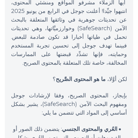
أيها الزملاء مشرفو المواقع ومنشئي المحتوى،
انتبهوا جيِّدا! أعلنت جوجل في الرابع من يونيو 2025
عن تحديثات جوهرية في وثائقها المتعلقة بالبحث
الآمن (SafeSearch) وخوارزميَّاتها، وهي تحديثات
تحمل في طياتها أخبارا قد تكون صادمة للبعض.
فبينما تهدف جوجل إلى تحسين تجربة المستخدم
وحمايته، فإنها تشدِّد قبضتها على الممارسات
المخالفة، خاصة تلك المتعلقة بالمحتوى الصريح.
لكن أوَّلا،
ما هو المحتوى الصَّريح
؟
بإيجاز، المحتوى الصريح، وفقا لإرشادات جوجل
ومفهوم البحث الآمن (SafeSearch)، يشير بشكل
أساسي إلى المواد التي تتضمن ما يلي:
العُري والمحتوى الجنسي
: يتضمن ذلك الصور أو
الفيديوهات أو النصوص التي تصور العُري بشكل