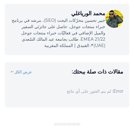
محمد الورياغلي
خبير تحسين محرّكات البحث (SEO)، مرشد في برنامج
خبراء منتجات جوجل، حاصل على جائزتَي السفير
والميل الإضافي في فعاليّات خبراء منتجات جوجل
EMEA 21/22. طالب بجامعة عبد المالك السّعدي
(UAE)📍الفنيدق | المملكة المغربية
مقالات ذات صلة ببحثك:
عرض الكل
Error:
لم يتم العثور على أي نتائج
ADVERTISEMENT