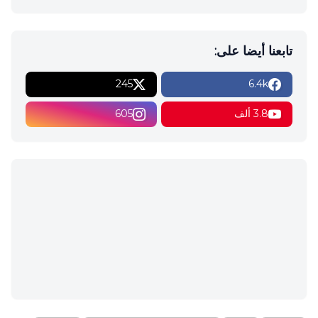
تابعنا أيضا على:
245
6.4k
3.8 ألف
605