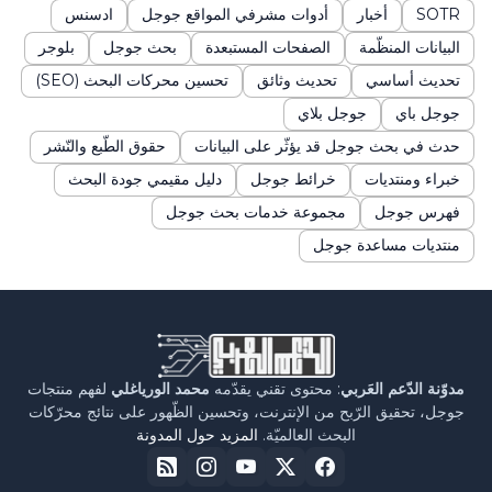
SOTR
أخبار
أدوات مشرفي المواقع جوجل
ادسنس
البيانات المنظّمة
الصفحات المستبعدة
بحث جوجل
بلوجر
تحديث أساسي
تحديث وثائق
تحسين محركات البحث (SEO)
جوجل باي
جوجل بلاي
حدث في بحث جوجل قد يؤثّر على البيانات
حقوق الطّبع والنّشر
خبراء ومنتديات
خرائط جوجل
دليل مقيمي جودة البحث
فهرس جوجل
مجموعة خدمات بحث جوجل
منتديات مساعدة جوجل
مدوّنة الدّعم العَربي
: محتوى تقني يقدّمه
محمد الورياغلي
لفهم منتجات
جوجل، تحقيق الرّبح من الإنترنت، وتحسين الظّهور على نتائج محرّكات
البحث العالميّة.
المزيد حول المدونة