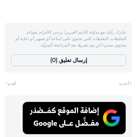
شارك رأيك مع مدوّنة الدّعم العَربي! يرجى الالتزام بقواعد
التعليقات. التعليقات التي تحتوي على إساءة أو تشهير أو دعاية أو
محتوى مسيء لن يتم نشرها بعد المراجعة اليدويّة.
إرسال تعليق (0)
أحدث
أقدم