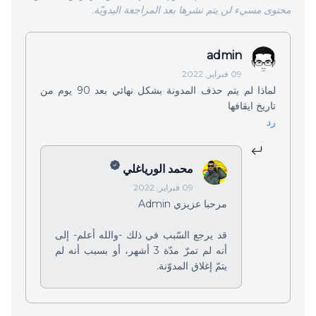
محتوى مسيء لن يتم نشرها بعد المراجعة اليدويّة.
admin
09 فبراير, 2022
لماذا لم يتم حذف المدونة بشكل نهائي بعد 90 يوم من
تاريخ ايقافها
رد
محمد الورياغلي
09 فبراير, 2022
مرحبا عزيزي Admin
قد يرجع السّبب في ذلك -والله أعلم- إلى
أنه لم تمرّ مدّة 3 أشهر، أو بسبب أنه لم
يتمّ إغلاق المدوّنة.