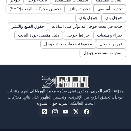
البيانات المنظّمة
الصفحات المستبعدة
بحث جوجل
بلوجر
تحديث أساسي
تحديث وثائق
تحسين محركات البحث (SEO)
جوجل باي
جوجل بلاي
حدث في بحث جوجل قد يؤثّر على البيانات
حقوق الطّبع والنّشر
خبراء ومنتديات
خرائط جوجل
دليل مقيمي جودة البحث
فهرس جوجل
مجموعة خدمات بحث جوجل
منتديات مساعدة جوجل
مدوّنة الدّعم العَربي
: محتوى تقني يقدّمه
محمد الورياغلي
لفهم منتجات
جوجل، تحقيق الرّبح من الإنترنت، وتحسين الظّهور على نتائج محرّكات
البحث العالميّة.
المزيد حول المدونة