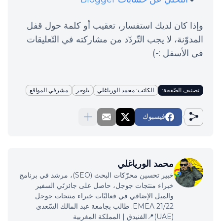
وإذا كان لديك استفسار، تعقيب أو كلمة حول قفل
المدوّنة، لا يجب التّردّد من مشاركته في التّعليقات
في الأسفل :-)
تصنيف الصّفحة:
الكاتب: محمد الورياغلي
بلوجر
مشرفي المواقع
فيسبوك
محمد الورياغلي
خبير تحسين محرّكات البحث (SEO)، مرشد في برنامج
خبراء منتجات جوجل، حاصل على جائزتَي السفير
والميل الإضافي في فعاليّات خبراء منتجات جوجل
EMEA 21/22. طالب بجامعة عبد المالك السّعدي
(UAE)📍الفنيدق | المملكة المغربية