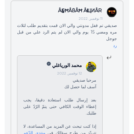
ÂĿ.§ĦÂßÂĦ ÂĿ.ĿЦИÂR
11 نوفمبر, 2022
صديقي تم قفل مدونتي والي الان قمت بتقديم طلب لثلاث
مره ومضي 15 يوم والي الان لم يتم الرد علي من قبل
جوجل
رد
محمد الورياغلي
12 نوفمبر, 2022
مرحبا صديقي
آسف لما حصل لك
بعد إرسال طلب استعادة دقيقا، يجب
إعطاء الوقت الكافي حتى يتمّ الرّدّ على
طلبك.
إذا كنت تبحث عن المزيد من المساعدة، لا
تتردّد من طرح سؤالك في
منتدى الدّعم