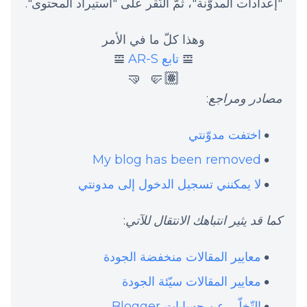
"إعدادات المدوّنة"، ثمّ النّقر على "استيراد المحتوى".
وهذا كلّ ما في الأمر
𝌘
تابع AR-S
𝌘
🤛🏽 🤜
مصادر ومراجع
:
اختفت مدوّنتي
My blog has been removed
لا يمكنني تسجيل الدخول إلى مدونتي
كما قد يثير انتباهك الانتقال للآتي
:
معايير المقالات منخفضة الجودة
معايير المقالات سيّئة الجودة
التّخلّي عن حسابات Blogger