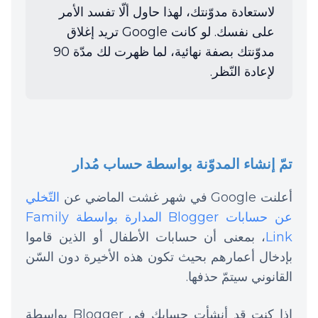
لاستعادة مدوّنتك، لهذا حاول ألّا تفسد الأمر
على نفسك. لو كانت Google تريد إغلاق
مدوّنتك بصفة نهائية، لما ظهرت لك مدّة 90
لإعادة النّظر.
تمّ إنشاء المدوّنة بواسطة حساب مُدار
أعلنت Google في شهر غشت الماضي عن
التّخلي
عن حسابات Blogger المدارة بواسطة Family
Link
، بمعنى أن حسابات الأطفال أو الذين قاموا
بإدخال أعمارهم بحيث تكون هذه الأخيرة دون السّن
القانوني سيتمّ حذفها.
إذا كنت قد أنشأت حسابك في Blogger بواسطة