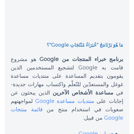
مَا هُوَ بَرْنَامَجُ "خُبَرَاءُ مُنْتَجَاتِ Google"؟
برنامج خبراء المنتجات من Google
هو مشروع
قامت به Google لتشجيع المستخدمين الذين
يقومون بتقديم المساعدة على منتديات مساعدة
غوغل والمستعدّين للتّعلّم واكتساب مهارات جديدة-
في
مساعدة الأشخاص الآخرين
الذين يبحثون عن
إجابات على
منتديات مساعدة Google
لمواجهتهم
صعوبات في استخدام منتج من
قائمة منتجات
Google
من قبيل:
حساب Google