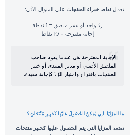
تعمل
نقاط خبراء المنتجات
على المنوال الآتي:
ردّ واحد أو نشر ملصق = 1 نقطة
إجابة مقترحة = 10 نقاط
الإجابة المقترحة هي عندما يقوم صاحب
الملصق الأصلي أو مدير المنتدى أو خبير
المنتجات باقتراح واختيار الرّدّ كإجابة مفيدة.
مَا المَزَايَا التِي يُمْكِنُ الحُصُولُ عَلَيْهَا كَخَبِيرِ مُنْتَجَاتٍ؟
تعتمد
المزايا التي يتم الحصول عليها كخبير منتجات