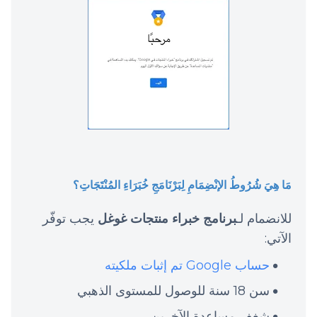
مَا هِيَ شُرُوطُ الإنْضِمَامِ لِبَرْنَامَجِ خُبَرَاءِ المُنْتَجَاتِ؟
للانضمام لـ
برنامج خبراء منتجات غوغل
يجب توفّر
الآتي:
حساب Google تم إثبات ملكيته
سن 18 سنة للوصول للمستوى الذهبي
شغف مساعدة الآخرين