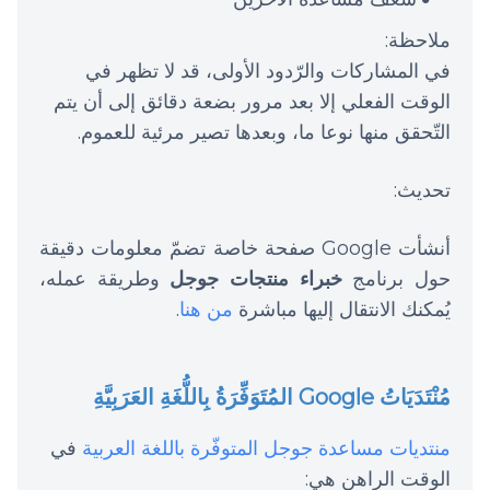
ملاحظة:
في المشاركات والرّدود الأولى، قد لا تظهر في
الوقت الفعلي إلا بعد مرور بضعة دقائق إلى أن يتم
التّحقق منها نوعا ما، وبعدها تصير مرئية للعموم.
تحديث:
أنشأت Google صفحة خاصة تضمّ معلومات دقيقة
حول برنامج
خبراء منتجات جوجل
وطريقة عمله،
يُمكنك الانتقال إليها مباشرة
من هنا
.
مُنْتَدَيَاتُ Google المُتَوَفِّرَةُ بِاللُّغَةِ العَرَبِيَّةِ
منتديات مساعدة جوجل المتوفّرة باللغة العربية
في
الوقت الراهن هي: