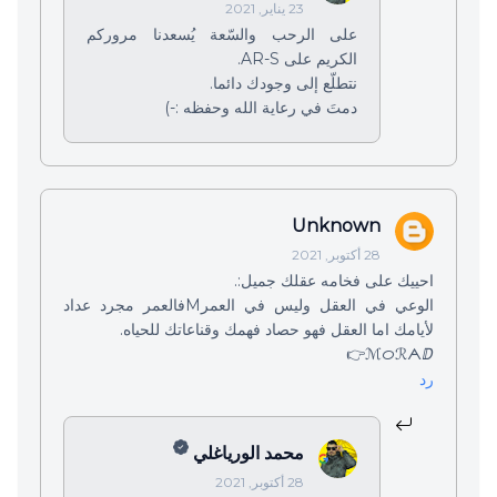
23 يناير, 2021
على الرحب والسّعة يُسعدنا مروركم
الكريم على AR-S.
نتطلّع إلى وجودك دائما.
دمتَ في رعاية الله وحفظه :-)
Unknown
28 أكتوبر, 2021
احييك على فخامه عقلك جميل:.
الوعي في العقل وليس في العمرMفالعمر مجرد عداد
لأيامك اما العقل فهو حصاد فهمك وقناعاتك للحياه.
ℳᝪℛᗅⅅ👉
رد
محمد الورياغلي
28 أكتوبر, 2021