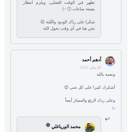
تظهر في الوقت الفعلي، ويلزم انتظار
بضعة ساعات 🕔 :-)
شكرا على ردّك الودود والثّقة 😊
نحن هنا في أي وقت بحول الله
أدهم أحمد
23 يناير, 2021
ونعمة بالله
أشكرك كثيرا على كل شي 😊
وعلى ردك الرئع والممتاز أيضاً
رد
محمد الورياغلي