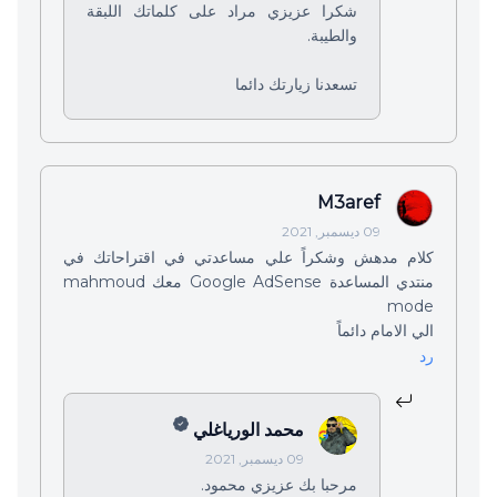
شكرا عزيزي مراد على كلماتك اللبقة
والطيبة.
تسعدنا زيارتك دائما
M3aref
09 ديسمبر, 2021
كلام مدهش وشكراً علي مساعدتي في اقتراحاتك في
منتدي المساعدة Google AdSense معك mahmoud
mode
الي الامام دائماً
رد
محمد الورياغلي
09 ديسمبر, 2021
مرحبا بك عزيزي محمود.