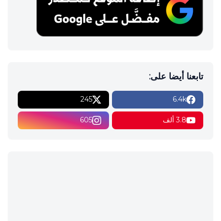
تابعنا أيضا على:
245
6.4k
3.8 ألف
605