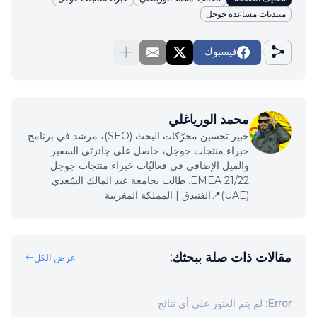
منتديات مساعدة جوجل
فيسبوك
محمد الورياغلي
خبير تحسين محرّكات البحث (SEO)، مرشد في برنامج
خبراء منتجات جوجل، حاصل على جائزتَي السفير
والميل الإضافي في فعاليّات خبراء منتجات جوجل
EMEA 21/22. طالب بجامعة عبد المالك السّعدي
(UAE)📍الفنيدق | المملكة المغربية
مقالات ذات صلة ببحثك:
عرض الكل
Error:
لم يتم العثور على أي نتائج