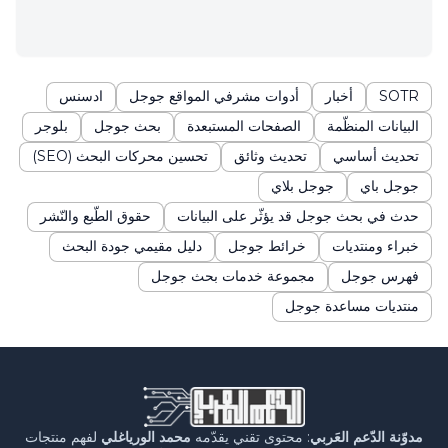
SOTR
أخبار
أدوات مشرفي المواقع جوجل
ادسنس
البيانات المنظّمة
الصفحات المستبعدة
بحث جوجل
بلوجر
تحديث أساسي
تحديث وثائق
تحسين محركات البحث (SEO)
جوجل باي
جوجل بلاي
حدث في بحث جوجل قد يؤثّر على البيانات
حقوق الطّبع والنّشر
خبراء ومنتديات
خرائط جوجل
دليل مقيمي جودة البحث
فهرس جوجل
مجموعة خدمات بحث جوجل
منتديات مساعدة جوجل
مدوّنة الدّعم العَربي
: محتوى تقني يقدّمه
محمد الورياغلي
لفهم منتجات