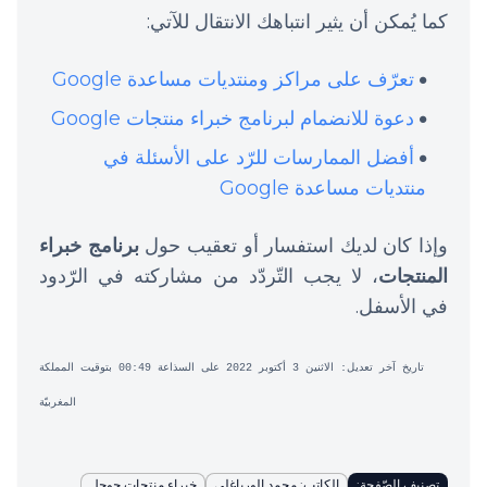
كما يُمكن أن يثير انتباهك الانتقال للآتي:
تعرّف على مراكز ومنتديات مساعدة Google
دعوة للانضمام لبرنامج خبراء منتجات Google
أفضل الممارسات للرّد على الأسئلة في
منتديات مساعدة Google
وإذا كان لديك استفسار أو تعقيب حول
برنامج خبراء
المنتجات
، لا يجب التّردّد من مشاركته في الرّدود
في الأسفل.
تاريخ آخر تعديل: الاثنين 3 أكتوبر 2022 على السذاعة 00:49 بتوقيت المملكة
المغربيّة
تصنيف الصّفحة:
الكاتب: محمد الورياغلي
خبراء منتجات جوجل