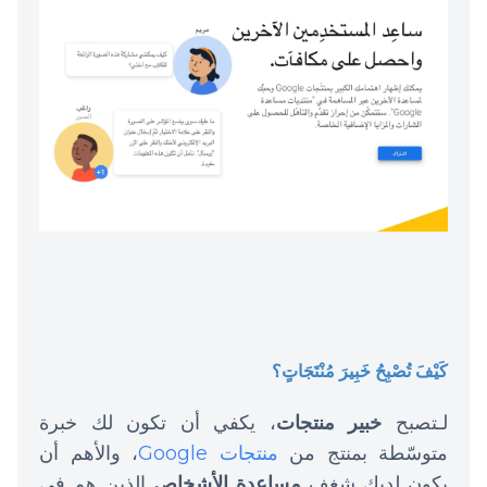
كَيْفَ تُصْبِحُ خَبِيرَ مُنْتَجَاتٍ؟
لـتصبح
خبير منتجات
، يكفي أن تكون لك خبرة
متوسّطة بمنتج من
منتجات Google
، والأهم أن
يكون لديك شغف
مساعدة الأشخاص
الذين هم في