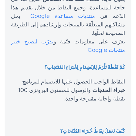
حاجة للمساعدة، وجمع النقاط من خلال تقديم هذا
الدّعم في
منتديات مساعدة Google
بحل
مشاكلهم المتعلّقة بالمنتجات وإرشادهم إلى الطريقة
الصحيحة لحلّها.
تعرّف على معلومات قيّمة و
تدرّب لتصبح خبير
منتجات Google
كَمْ نُقْطَةً تَلْزَمُ لِلإنْضِمَامِ لِخُبَرَاءِ المُنْتَجَاتِ؟
النقاط الواجب الحصول عليها للانضمام لـ
برنامج
خبراء المنتجات
والوصول للمستوى البرونزي 100
نقطة وإجابة مقترحة واحدة.
كَيْفَ تَعْمَلُ نِقَاطُ خُبَرَاءِ المُنْتَجَاتِ؟