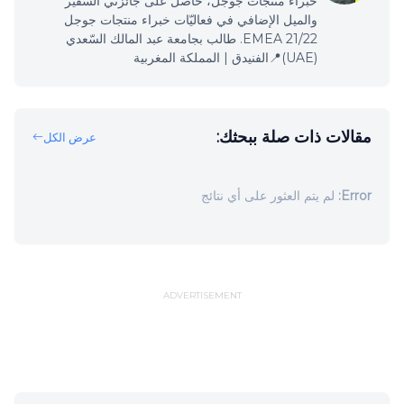
خبراء منتجات جوجل، حاصل على جائزتَي السفير
والميل الإضافي في فعاليّات خبراء منتجات جوجل
EMEA 21/22. طالب بجامعة عبد المالك السّعدي
(UAE)📍الفنيدق | المملكة المغربية
مقالات ذات صلة ببحثك:
عرض الكل
Error:
لم يتم العثور على أي نتائج
ADVERTISEMENT