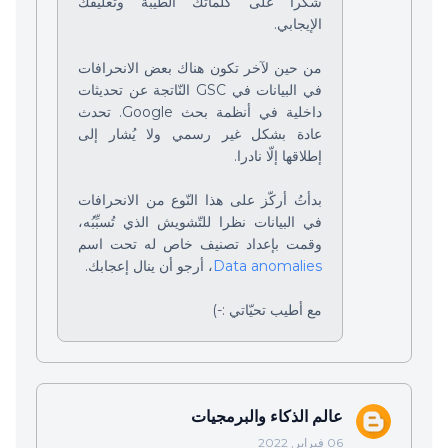
شكرا على كلماتك الطّيّبة وتعليقك
الإيجابي.
من حين لآخر تكون هناك بعض الانحرافات
في البيانات في GSC النّاتجة عن تحديثات
داخلية في أنظمة بحث Google. تحدث
عادة بشكل غير رسمي ولا يُشار إلى
إطلاقها إلّا نادرا.
بدأتُ أركّز على هذا النّوع من الانحرافات
في البيانات نظرا للتّشويش الذي تُسبِّبُه،
وقمت بإعداد تصنيف خاص له تحت اسم
Data anomalies
، أرجو أن ينال إعجابك.
مع أطيب تحيّاتي :-)
عالم الذكاء والبرمجيات
06 فبراير, 2022