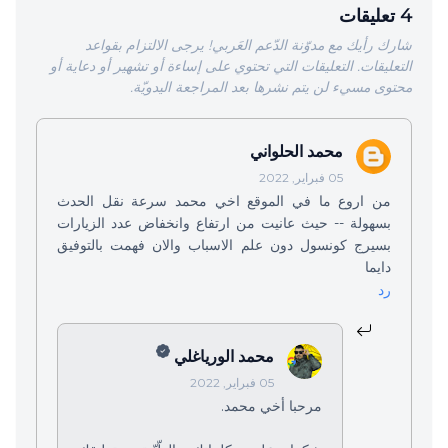
4 تعليقات
شارك رأيك مع مدوّنة الدّعم العَربي! يرجى الالتزام بقواعد
التعليقات. التعليقات التي تحتوي على إساءة أو تشهير أو دعاية أو
محتوى مسيء لن يتم نشرها بعد المراجعة اليدويّة.
محمد الحلواني
05 فبراير, 2022
من اروع ما في الموقع اخي محمد سرعة نقل الحدث
بسهولة -- حيث عانيت من ارتفاع وانخفاض عدد الزيارات
بسيرج كونسول دون علم الاسباب والان فهمت بالتوفيق
دايما
رد
محمد الورياغلي
05 فبراير, 2022
مرحبا أخي محمد.