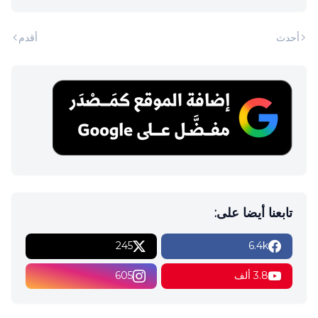
أحدث
أقدم
تابعنا أيضا على:
245
6.4k
3.8 ألف
605