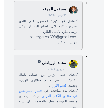
مسؤول الموقع
21 يونيو, 2024
أتساءل عن كيفية الحصول علي النص
وشرح تركيبة لاني احتاج إليه. لو امكن
ترسل علي الايميل التالي
sabergamal698@gmail.com
جزاك الله خيرا
محمد الورياغلي
25 يونيو, 2024
يُمكنك جلب الرّمز من حساب بايبال
الخاصّ بك في قسم مطوّري الويب،
وتحديدا
قسم الأزرار
.
يُمكنك بدء مناقشة في
قسم المبرمجين
في منتدى الدّعم العَربي
حيث سيمكنني
متابعة الموضوعمعك بالخطوات إن شاء
الله.