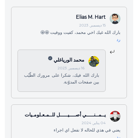
Elias M. Hart
15 ديسمبر, 2023
بارك الله غيك اخي محمد، كفيت ووفيت 🤩🤩
رد
محمد الورياغلي
16 ديسمبر, 2023
بارك الله فيك، شكرا على مرورك الطّيّب
بين صفحات المدوّنة.
يــمــنـــــي أصــــيـــــل للــمـعـلومـيات
04 يناير, 2024
يعني في هذي للحاله لا نفعل اي اجراء
رد