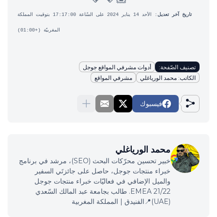
تاريخ آخر تعديل
: الأحد 14 يناير 2024 على السّاعة 17:17:00 بتوقيت المملكة
المغربيّة (+01:00)
تصنيف الصّفحة:
أدوات مشرفي المواقع جوجل
الكاتب: محمد الورياغلي
مشرفي المواقع
فيسبوك
محمد الورياغلي
خبير تحسين محرّكات البحث (SEO)، مرشد في برنامج
خبراء منتجات جوجل، حاصل على جائزتَي السفير
والميل الإضافي في فعاليّات خبراء منتجات جوجل
EMEA 21/22. طالب بجامعة عبد المالك السّعدي
(UAE)📍الفنيدق | المملكة المغربية