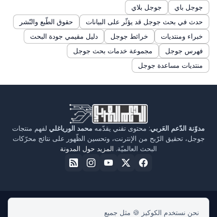
جوجل باي
جوجل بلاي
حدث في بحث جوجل قد يؤثّر على البيانات
حقوق الطّبع والنّشر
خبراء ومنتديات
خرائط جوجل
دليل مقيمي جودة البحث
فهرس جوجل
مجموعة خدمات بحث جوجل
منتديات مساعدة جوجل
مدوّنة الدّعم العَربي
: محتوى تقني يقدّمه
محمد الورياغلي
لفهم منتجات
جوجل، تحقيق الرّبح من الإنترنت، وتحسين الظّهور على نتائج محرّكات
البحث العالميّة.
المزيد حول المدونة
نحن نستخدم الكوكيز 🍪 مثل جميع
الرئيسية
حول مدوّنة الدّعم العربي
سياسة الخصوصية
اتفاقية الاستخدام