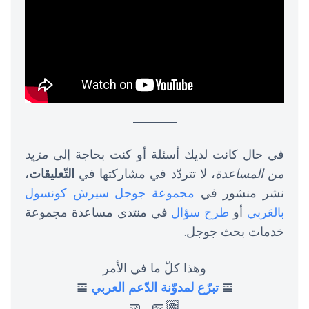
_______
في حال كانت لديك أسئلة أو كنت بحاجة إلى
مزيد
من المساعدة
، لا تتردّد في مشاركتها في
التّعليقات
،
نشر منشور في
مجموعة جوجل سيرش كونسول
بالعَربي
أو
طرح سؤال
في منتدى مساعدة مجموعة
خدمات بحث جوجل.
وهذا كلّ ما في الأمر
𝌘
تبرّع لمدوّنة الدّعم العربي
𝌘
🤛🏽 🤜