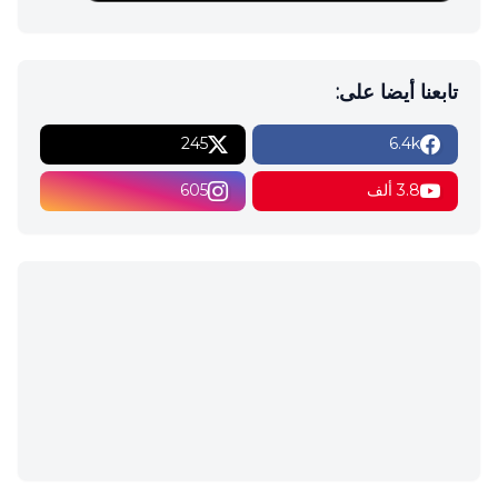
تابعنا أيضا على:
245
6.4k
3.8 ألف
605