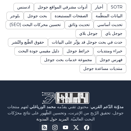
SOTR
أخبار
أدوات مشرفي المواقع جوجل
ادسنس
البيانات المنظّمة
الصفحات المستبعدة
بحث جوجل
بلوجر
تحديث أساسي
تحديث وثائق
تحسين محركات البحث (SEO)
جوجل باي
جوجل بلاي
حدث في بحث جوجل قد يؤثّر على البيانات
حقوق الطّبع والنّشر
خبراء ومنتديات
خرائط جوجل
دليل مقيمي جودة البحث
فهرس جوجل
مجموعة خدمات بحث جوجل
منتديات مساعدة جوجل
مدوّنة الدّعم العَربي
: محتوى تقني يقدّمه
محمد الورياغلي
لفهم منتجات
جوجل، تحقيق الرّبح من الإنترنت، وتحسين الظّهور على نتائج محرّكات
البحث العالميّة.
المزيد حول المدونة