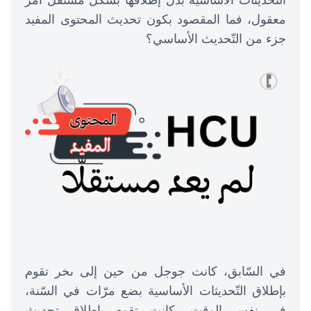
التّحديثات الأساسيّة بدل إطلاقها بشكل مستقلّ أمر
معقول، فما المقصود بكون تحديث المحتوى المفيد
جزء من التّحديث الأساسي؟
في السّابق، كانت جوجل من حين إلى ىخر تقوم
بإطلاق التّحديثات الأساسية بضع مرّات في السّنة،
في نفس الوقت، كانت تقوم بإطلاق تحديث