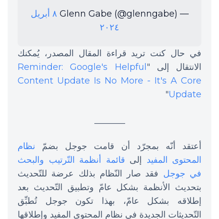
— Glenn Gabe (@glenngabe)
٨ أبريل
٢٠٢٤
في حال كنت تريد قراءة المقال المصدر، يُمكنك
الانتقال إلى "
Reminder: Google's Helpful
Content Update Is No More - It's A Core
"
Update
_______
أعتقد أنّه بمجرّد أن قامت جوجل بضمّ
نظام
المحتوى المفيد
إلى
قائمة أنظمة التّرتيب والبحث
في جوجل
فقد صار النّظام بذلك عرضة للتّحديث
بتحديث الأنظمة بشكل عامّ وتطبيق التّحديث بعد
إطلاقه بشكل عامّ، بهذا تكون جوجل تُطبِّق
التّحديثات الجديدة في نظام المحتوى المفيد وإطلاقها