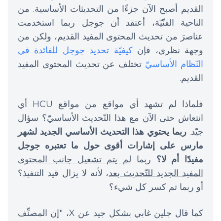
القديم أصبح الآن جزءًا من التحديثات الأساسية. من
الناحية الفنّيّة، أعتقد أن جوجل ربما استخدمت
عناصرَ من تحديث المحتوى المفيد القديم، ولكن من
وجهة نظري، فإن
كيفيّة تحديد جوجل للفائدة في
النّظام الأساسيّ
تختلف عن تحديث المحتوى المفيد
القديم.
فلماذا لم تشهد أي مواقع من مواقع HCU أي
انتعاش حتى الآن مع هذا التّحديث الأساسيّ؟ سؤال
جيّد.
ربما يحتوي هذا التحديث الأساسي الجديد لشهر
مارس على إشارات أقوى حول ما تعتبره جوجل
مفيدًا أم لا؟
ربما
لم يتم تشغيل جانب المحتوى
المفيد الجديد للتّحديث بعد
، لأنه لا يزال قيد التنفيذ؟
أو ربما تم كسر كل شيء؟
كما قال جلين غابي بشكل جيد عن X، "إن المصنِّف