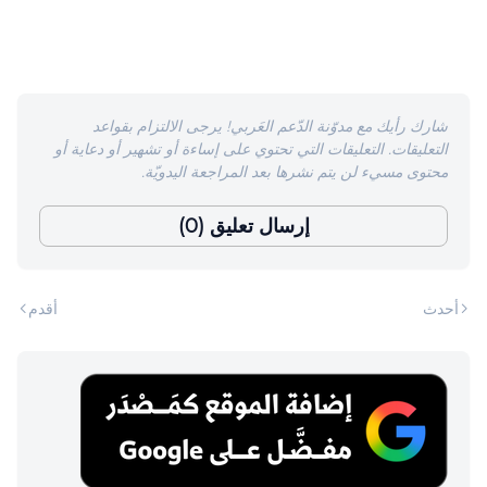
شارك رأيك مع مدوّنة الدّعم العَربي! يرجى الالتزام بقواعد
التعليقات. التعليقات التي تحتوي على إساءة أو تشهير أو دعاية أو
محتوى مسيء لن يتم نشرها بعد المراجعة اليدويّة.
إرسال تعليق (0)
أحدث
أقدم