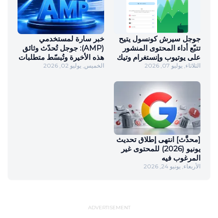
جوجل سيرش كونسول يتيح
خبر سارة لمستخدمي
تتبّع أداء المحتوى المنشور
(AMP): جوجل تُحدّث وثائق
على يوتيوب وإنستغرام وتيك
هذه الأخيرة وتُبسّط متطلبات
الثلاثاء, يوليو 07, 2026
توك وإكس في نتائج البحث
الخميس, يوليو 02, 2026
استخدامها في نتائج البحث
[محدَّث] انتهى إطلاق تحديث
يونيو (2026) للمحتوى غير
المرغوب فيه
الأربعاء, يونيو 24, 2026
ADVERTISEMENT