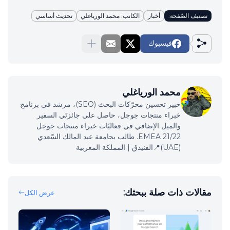
تصنيف الصّفحة:
أخبار
الكاتب: محمد الورياغلي
تحديث أساسي
فيسبوك
محمد الورياغلي
خبير تحسين محرّكات البحث (SEO)، مرشد في برنامج
خبراء منتجات جوجل، حاصل على جائزتَي السفير
والميل الإضافي في فعاليّات خبراء منتجات جوجل
EMEA 21/22. طالب بجامعة عبد المالك السّعدي
(UAE)📍الفنيدق | المملكة المغربية
مقالات ذات صلة ببحثك:
عرض الكل