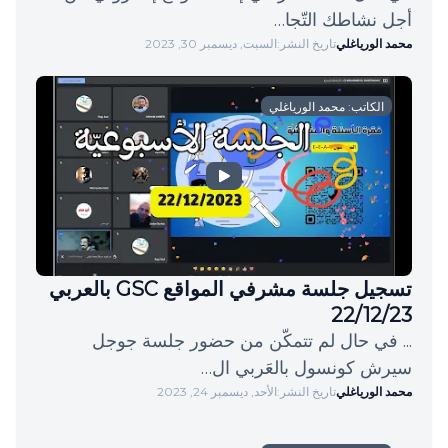
أجل نشاطك التّجا…
محمد الورياغلي
تاريخ النشر:
السبت, ديسمبر 30, 2023
الكاتب: محمد الورياغلي
تسجيل جلسة مشرفي المواقع GSC بالعربي
22/12/23
... في حال لم تتمكّن من حضور جلسة جوجل
سيرش كونسول بالعَربي ال…
محمد الورياغلي
تاريخ النشر:
الأحد, ديسمبر 24, 2023