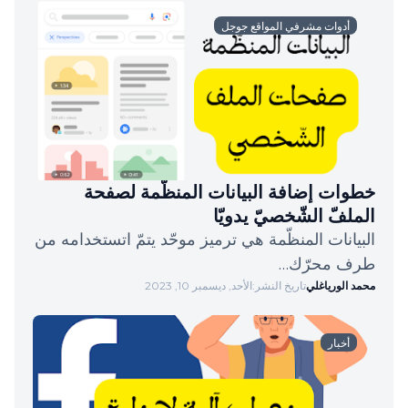
أدوات مشرفي المواقع جوجل
خطوات إضافة البيانات المنظّمة لصفحة
الملفّ الشّخصيّ يدويّا
البيانات المنظّمة هي ترميز موحّد يتمّ اتستخدامه من
طرف محرّك…
محمد الورياغلي
تاريخ النشر:
الأحد, ديسمبر 10, 2023
أخبار