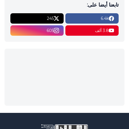
تابعنا أيضا على:
245
6.4k
3.8 ألف
605