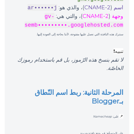
اسم
(
2-CNAME
)، والذي هو:
ar••••••j
وجهة
(
2-CNAME
)، والتي هي:
gv-
semb•••••••••.googlehosted.com
سنترك هذه النافذة التي نعمل عليها مفتوحة، لأننا بحاجة إلى العودة إليها.
تنبيه❗️
لا تقم بنسخ هذه الرّموز، بل قم باستخدام رموزك
الخاصّة.
المرحلة الثانية: ربط اسم النّطاق
بـBlogger
📌
على: Namecheap
على المتصفّح: قم بفتح نافذة جديدة