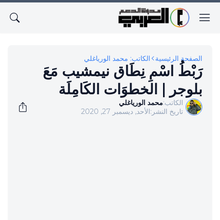
الصفحة الرئيسية
الكاتب: محمد الورياغلي
رَبْطُ اسْمِ نِطَاق نيمشيب مَعَ
بلوجر | الخطوَات الكَامِلَة
الكاتب:
محمد الورياغلي
تاريخ النشر:
الأحد, ديسمبر 27, 2020