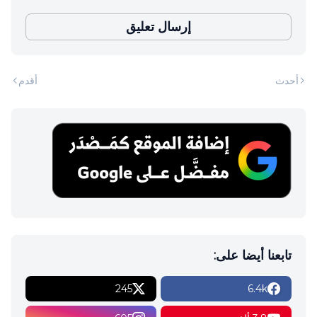
إرسال تعليق
أحدث
أقدم
تابعنا أيضا على:
245
6.4k