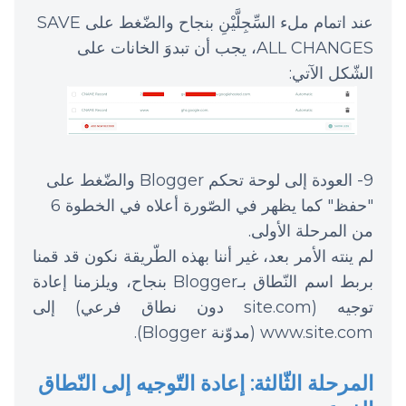
عند اتمام ملء السِّجِلَّيْنِ بنجاح والضّغط على SAVE
ALL CHANGES، يجب أن تبدوَ الخانات على
الشّكل الآتي:
9- العودة إلى لوحة تحكم Blogger والضّغط على
"حفظ" كما يظهر في الصّورة أعلاه في الخطوة 6
من المرحلة الأولى.
لم ينته الأمر بعد، غير أننا بهذه الطّريقة نكون قد قمنا
بربط اسم النّطاق بـBlogger بنجاح، ويلزمنا إعادة
توجيه (site.com دون نطاق فرعي) إلى
www.site.com (مدوّنة Blogger).
المرحلة الثّالثة: إعادة التّوجيه إلى النّطاق