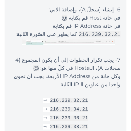
6-
إنشاء (سجلّ A)
، وإضافة الآتي:
في خانة Host قم بكتابة
@
في خانة IP Address قم بكتابة
كما يظهر على الصّورة التّالية:
216.239.32.21
7- يجب تكرار الخطوات إلى أن يكون المجموع (4
سجلات A)، الـHoste في كلّ منها هو:
@
وكل خانة من IP Address الأربعة، يجب أن تحوي
واحدا من عناوين الـIP التّالية:
⇾
216.239.32.21
⇾
216.239.34.21
⇾
216.239.36.21
⇾
216.239.38.21