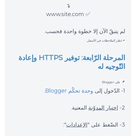
↴
✅ www.site.com
لم يتبقّ الآن إلا خطوة واحدة فحسب.
انظر الملاحظات في الأسفل
📌
المرحلة الرّابعة: توفير HTTPS وإعادة
التّوجيه له
📌
على Blogger
1- الدّخول إلى
وحدة تحكّم Blogger
.
2-
اختيار المدوّنة
المعنية.
3- الضّغط على "
الإعدادات
":