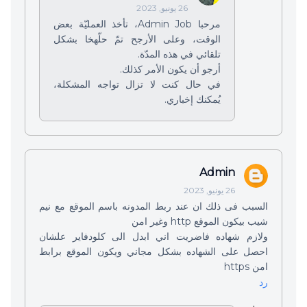
26 يونيو, 2023
مرحبا Admin Job، تأخذ العمليّة بعض
الوقت، وعلى الأرجح تمّ حلّهخا بشكل
تلقائي في هذه المدّة.
أرجو أن يكون الأمر كذلك.
في حال كنت لا تزال تواجه المشكلة،
يُمكنك إخباري.
Admin
26 يونيو, 2023
السبب فى ذلك ان عند ربط المدونه باسم الموقع مع نيم
شيب بيكون الموقع http وغير امن
ولازم شهاده فاضريت اني ابدل الى كلودفاير علشان
احصل على الشهاده بشكل مجاني ويكون الموقع برابط
امن https
رد