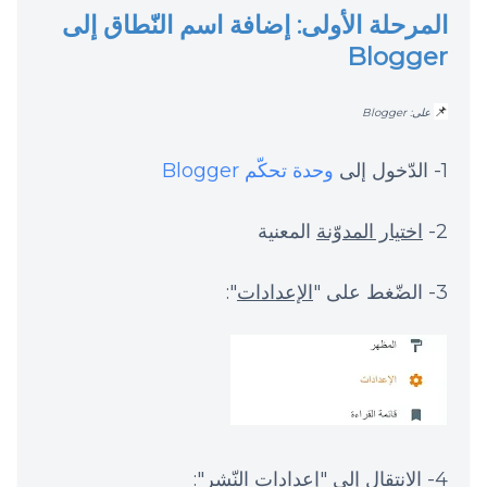
المرحلة الأولى: إضافة اسم النّطاق إلى
Blogger
📌
على: Blogger
1- الدّخول إلى
وحدة تحكّم Blogger
2-
اختيار المدوّنة
المعنية
3- الضّغط على "
الإعدادات
":
4- الانتقال إلى "إعدادات النّشر":