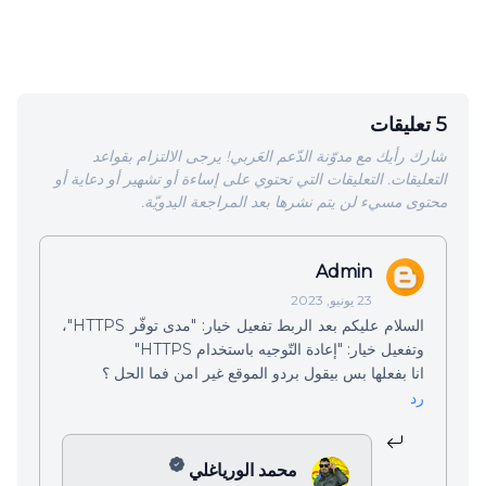
5 تعليقات
شارك رأيك مع مدوّنة الدّعم العَربي! يرجى الالتزام بقواعد
التعليقات. التعليقات التي تحتوي على إساءة أو تشهير أو دعاية أو
محتوى مسيء لن يتم نشرها بعد المراجعة اليدويّة.
Admin
23 يونيو, 2023
السلام عليكم بعد الربط تفعيل خيار: "مدى توفّر HTTPS"،
وتفعيل خيار: "إعادة التّوجيه باستخدام HTTPS"
انا بفعلها بس بيقول بردو الموقع غير امن فما الحل ؟
رد
محمد الورياغلي