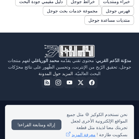
خبراء ومنتديات
خرائط جوجل
دليل مقيمي جودة البحث
فهرس جوجل
مجموعة خدمات بحث جوجل
منتديات مساعدة جوجل
مدوّنة الدّعم العَربي
: محتوى تقني يقدّمه
محمد الورياغلي
لفهم منتجات
جوجل، تحقيق الرّبح من الإنترنت، وتحسين الظّهور على نتائج محرّكات
البحث العالميّة.
المزيد حول المدونة
نحن نستخدم الكوكيز 🍪 مثل جميع
الرئيسية
حول مدوّنة الدّعم العربي
سياسة الخصوصية
اتفاقية الاستخدام
المواقع الإلكترونية الأخرى لجعل
اتّصل بنا
إزالة ومتابعة القراءة!
تجربتك معنا لذيذة مثل قطعة
بسكويت طازجة !
معرفة المزيد
بكل حبّ -
Medelinor - MA