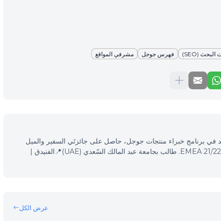
بحث (SEO)
فهرس جوجل
مشرفي المواقع
 محرّكات البحث (SEO)، مرشد في برنامج خبراء منتجات جوجل، حاصل على جائزتَي السفير والميل
الإضافي في فعاليّات خبراء منتجات جوجل EMEA 21/22. طالب بجامعة عبد المالك السّعدي (UAE)📍الفنيدق |
عرض الكل