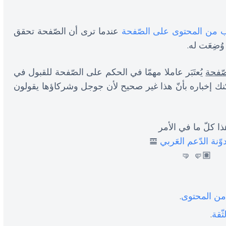
ب من المحتوى على الصّفحة
عندما ترى أن الصّفحة تحقق
ُضِعَت له.
ّفحة
يُعتَبَر عاملا مهمّا في الحكم على الصّفحة للقبول في
كنك إخباره بأنّ هذا غير صحيح لأن جوجل وشركاؤها يقولون
ا كلّ ما في الأمر
وّنة الدّعم العَربي
𝌘
🤛🏽 🤜
من المحتوى
.
ّقة
.