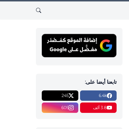
تابعنا أيضا على:
245
6.4k
3.8 ألف
605