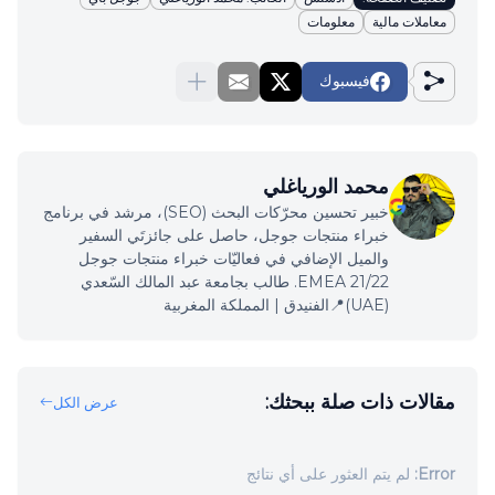
معاملات مالية
معلومات
فيسبوك
محمد الورياغلي
خبير تحسين محرّكات البحث (SEO)، مرشد في برنامج
خبراء منتجات جوجل، حاصل على جائزتَي السفير
والميل الإضافي في فعاليّات خبراء منتجات جوجل
EMEA 21/22. طالب بجامعة عبد المالك السّعدي
(UAE)📍الفنيدق | المملكة المغربية
مقالات ذات صلة ببحثك:
عرض الكل
Error:
لم يتم العثور على أي نتائج