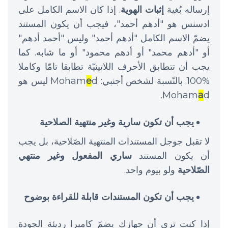
إرساله بُغية
إثبات الهوية
. إذا كان الاسم الكامل على
ادسنس هو "أدهم أحمد"، فيجب أن يكون المستند
يضمّ الاسم الكامل "أدهم أحمد" وليس "أحمد أدهم"
أو "أدهم محمد" أو أدهم محمود" أو ما شابه. كما
يجب أن تتطابق الأحرف اللاتينيّة تطابقا تامّا وكاملا
%100. بالنّسبة لشخص أجنبي: Moham
e
d ليس هو
Moham
a
d.
يجب أن تكون سارية وغير منتهية الصلاحية
لا تقبل جوجل المستندات المنتهية الصّلاحية، بل يجب
أن يكون المستند
ساري المفعول وغير منتهي
الصّلاحية
ولو بيوم واحد.
يجب أن تكون المستندات قابلة للقراءة بوضوح
إذا كنت ترى أن جهازك يضمّ كاميرا رديئة الجودة