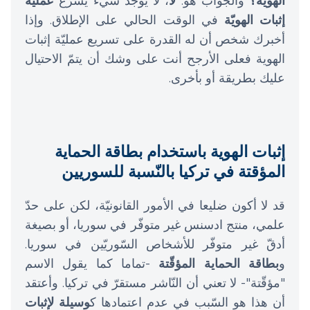
الهويّة؟
والجواب هو:
لا
، لا يوجد شيء يُسرّع
عمليّة
إثبات الهويّة
في الوقت الحالي على الإطلاق. وإذا
أخبرك شخص أن له القدرة على تسريع عمليّة إثبات
الهوية فعلى الأرجح أنت على وشك أن يتمّ الاحتيال
عليك بطريقة أو بأخرى.
إثبات الهوية باستخدام بطاقة الحماية
المؤقتة في تركيا بالنّسبة للسوريين
قد لا أكون ضليعا في الأمور القانونيّة، لكن على حدّ
علمي، منتج ادسنس غير متوفّر في سوريا، أو بصيغة
أدقّ غير متوفّر للأشخاص السّوريّين في سوريا.
و
بطاقة الحماية المؤقّتة
-تماما كما يقول الاسم
"مؤقّتة"- لا تعني أن النّاشر مستقرّ في تركيا. وأعتقد
أن هذا هو السّبب في عدم اعتمادها ك
وسيلة لإثبات