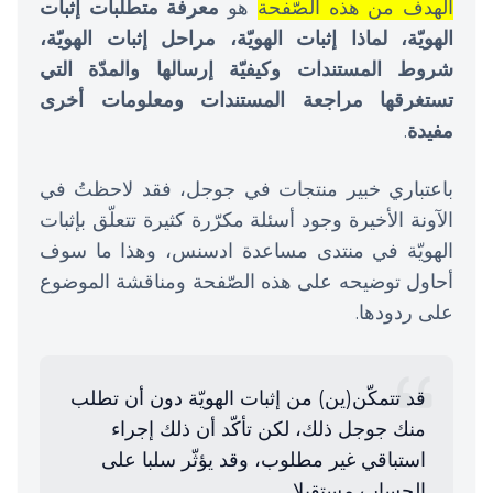
الهدف من هذه الصّفحة
هو
معرفة متطلّبات إثبات
الهويّة، لماذا إثبات الهويّة، مراحل إثبات الهويّة،
شروط المستندات وكيفيّة إرسالها والمدّة التي
تستغرقها مراجعة المستندات ومعلومات أخرى
مفيدة
.
باعتباري خبير منتجات في جوجل، فقد لاحظتُ في
الآونة الأخيرة وجود أسئلة مكرّرة كثيرة تتعلّق بإثبات
الهويّة في منتدى مساعدة ادسنس، وهذا ما سوف
أحاول توضيحه على هذه الصّفحة ومناقشة الموضوع
على ردودها.
قد تتمكّن(ين) من إثبات الهويّة دون أن تطلب
منك جوجل ذلك، لكن تأكّد أن ذلك إجراء
استباقي غير مطلوب، وقد يؤثّر سلبا على
الحساب مستقبلا.