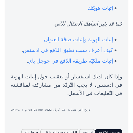
إثبات هويّتك
كما قد يثير انتباهك الانتقال للآتي
:
إثبات الهوية وإثبات صحّة العنوان
كيف أعرف سبب تعليق الدّفع في ادسنس
.
إثبات ملكيّة طريقة الدّفع في جوجل باي
.
وإذا كان لديك استفسار أو تعقيب حول إثبات الهوية
في ادسنس، لا يجب التّردّد من مشاركته لمناقشته
في التّعليقات في الأسفل.
تاريخ آخر تعديل: 16 أبريل 2022 08:28:00 م | GMT+1
تصنيف الصّفحة:
ادسنس
الكاتب: محمد الورياغلي
جوجل باي