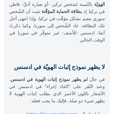
الهويّة
بالنّسبة لشخص تركي -أو بعبارة أدقّ- قاطن
في تركيا. إذ
بطاقة الحماية المؤقّتة
تثبت أن الشّخص
سوري مقيم بشكل مؤقّت في تركيا، وإذا انتهى أجل
تلك البطاقة، عاد الشّخص إلى سوريا، وكما ذكرتُ
آنفا، ادسنس -للأسف- غير متوفّر في سوريا في
الوقت الحالي.
لا يظهر نموذج إثبات الهويّة في ادسنس
في حال
لم يظهر نموذج إثبات الهوية في ادسنس
،
وعند النّقر على "اتّخاذ إجراء" في ادسنس في
الأشعار باللون الأحمر الذي يطلب إثبات الهوية لا
يظهر شيء ذو صلة، فإليك ما يجب فعله: