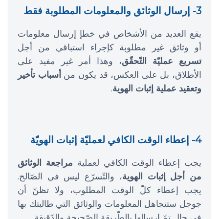
3- إرسال الوثائق والمعلومات المطلوبة فقط
يقع العديد من الأشخاص في خطإ إرسال معلومات
أو وثائق غير مطلوبة كإجراء استباقي من أجل
تسريع عمليّة التّحقّق
، وهذا أمر غير مفيد على
الأطلاق، بل على العكس، قد يكون من
أسباب تأخير
وتعقيد عملية إثبات الهوية
.
4- إعطاء الوقت الكافي لعمليّة إثبات الهويّة
يجب إعطاء الوقت الكافي لعملية
مراجعة الوثائق
من أجل إثبات الهوية
، والتّسرّع ليس في الصّالح.
يجب إعطاء كلّ الوقت المطلوب، ولا تظنّ أن
جوجل ستتجاهل المعلومات والوثائق التي طالبتك بها
في حال تمّ إرسالها بالطّريقة الصّحيحة والدّقيقة.