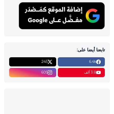
تابعنا أيضا على:
245
6.4k
3.8 ألف
605