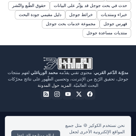
حدث في بحث جوجل قد يؤثّر على البيانات
حقوق الطّبع والنّشر
خبراء ومنتديات
خرائط جوجل
دليل مقيمي جودة البحث
فهرس جوجل
مجموعة خدمات بحث جوجل
منتديات مساعدة جوجل
مدوّنة الدّعم العَربي
: محتوى تقني يقدّمه
محمد الورياغلي
لفهم منتجات
جوجل، تحقيق الرّبح من الإنترنت، وتحسين الظّهور على نتائج محرّكات
البحث العالميّة.
المزيد حول المدونة
نحن نستخدم الكوكيز 🍪 مثل جميع
الرئيسية
حول مدوّنة الدّعم العربي
سياسة الخصوصية
اتفاقية الاستخدام
المواقع الإلكترونية الأخرى لجعل
اتّصل بنا
إزالة ومتابعة القراءة!