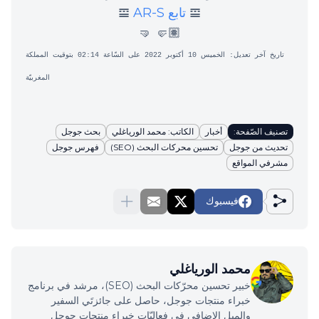
𝌘
تابع AR-S
𝌘
🤛🏽 🤜
تاريخ آخر تعديل: الخميس 10 أكتوبر 2022 على السّاعة 02:14 بتوقيت المملكة
المغربيّة
تصنيف الصّفحة:
أخبار
الكاتب: محمد الورياغلي
بحث جوجل
تحديث من جوجل
تحسين محركات البحث (SEO)
فهرس جوجل
مشرفي المواقع
فيسبوك
محمد الورياغلي
خبير تحسين محرّكات البحث (SEO)، مرشد في برنامج
خبراء منتجات جوجل، حاصل على جائزتَي السفير
والميل الإضافي في فعاليّات خبراء منتجات جوجل