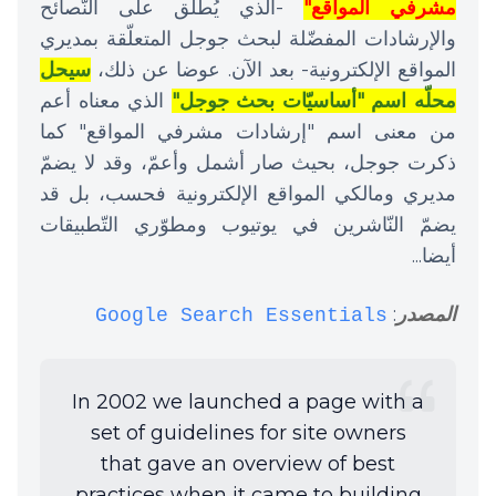
مشرفي المواقع"
-الذي يُطلَق على النّصائح
والإرشادات المفضّلة لبحث جوجل المتعلّقة بمديري
المواقع الإلكترونية- بعد الآن. عوضا عن ذلك،
سيحل
محلّه اسم "أساسيّات بحث جوجل"
الذي معناه أعم
من معنى اسم "إرشادات مشرفي المواقع" كما
ذكرت جوجل، بحيث صار أشمل وأعمّ، وقد لا يضمّ
مديري ومالكي المواقع الإلكترونية فحسب، بل قد
يضمّ النّاشرين في يوتيوب ومطوّري التّطبيقات
أيضا...
المصدر
:
Google Search Essentials
In 2002 we launched a page with a
set of guidelines for site owners
that gave an overview of best
practices when it came to building